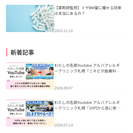
【薬剤師監修】ミヤBM錠に痩せる効果
は本当にあるの？
2023.11.10
新着記事
わたしの名医Youtube アルバアレルギ
ークリニック札幌「ニキビが皮膚科で
も治らない理由｜繰り返す人が次に考
える治療を医師が解説」を公開いたし
ました。
2026.08.07
わたしの名医Youtube アルバアレルギ
ークリニック札幌「30代から急に老け
て見える男性へ｜医師が教える「最初
にやるべき3つ」」を公開いたしまし
た。
2026.07.24