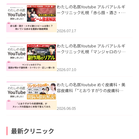
わたしの名医Youtube アルバアレルギ
ークリニック札幌「赤ら顔・酒さ・ニ
キビ跡にVビームは効く？向いている赤
みを医師が徹底解説」を公開いたしま
した。
2026.07.17
わたしの名医Youtube アルバアレルギ
ークリニック札幌「マンジャロのリア
ル｜医師が明かす副作用・リバウン
ド・正しい使い方」を公開いたしまし
た。
2026.07.10
わたしの名医Youtube めぐ皮膚科・美
容皮膚科「”とおりすがりの皮膚科
医”がスレッズの肌悩みに本気で答えて
みた」を公開いたしました。
2026.06.05
最新クリニック