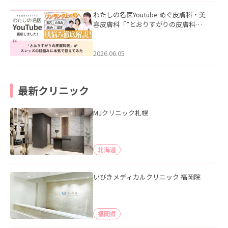
わたしの名医Youtube めぐ皮膚科・美
容皮膚科「”とおりすがりの皮膚科
医”がスレッズの肌悩みに本気で答えて
みた」を公開いたしました。
2026.06.05
最新クリニック
MJクリニック札幌
北海道
いびきメディカルクリニック 福岡院
福岡県