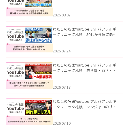
も治らない理由｜繰り返す人が次に考
える治療を医師が解説」を公開いたし
ました。
2026.08.07
わたしの名医Youtube アルバアレルギ
ークリニック札幌「30代から急に老け
て見える男性へ｜医師が教える「最初
にやるべき3つ」」を公開いたしまし
た。
2026.07.24
わたしの名医Youtube アルバアレルギ
ークリニック札幌「赤ら顔・酒さ・ニ
キビ跡にVビームは効く？向いている赤
みを医師が徹底解説」を公開いたしま
した。
2026.07.17
わたしの名医Youtube アルバアレルギ
ークリニック札幌「マンジャロのリア
ル｜医師が明かす副作用・リバウン
ド・正しい使い方」を公開いたしまし
た。
2026.07.10