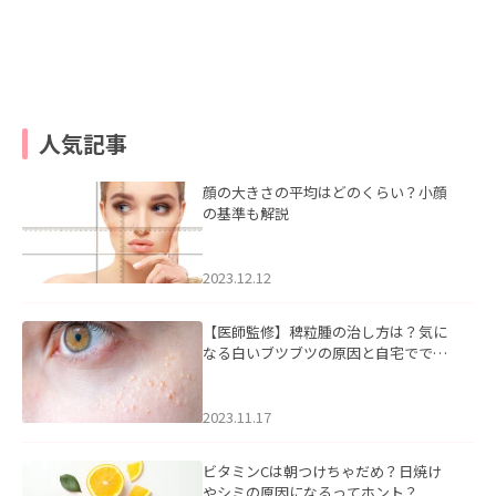
人気記事
顔の大きさの平均はどのくらい？小顔
の基準も解説
2023.12.12
【医師監修】稗粒腫の治し方は？気に
なる白いブツブツの原因と自宅ででき
るケアについて
2023.11.17
ビタミンCは朝つけちゃだめ？日焼け
やシミの原因になるってホント？