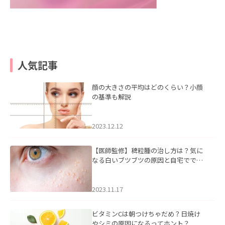
人気記事
顔の大きさの平均はどのくらい？小顔
の基準も解説
2023.12.12
【医師監修】稗粒腫の治し方は？気に
なる白いブツブツの原因と自宅ででき
るケアについて
2023.11.17
ビタミンCは朝つけちゃだめ？日焼け
やシミの原因になるってホント？