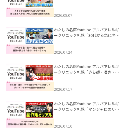
も治らない理由｜繰り返す人が次に考
える治療を医師が解説」を公開いたし
ました。
2026.08.07
わたしの名医Youtube アルバアレルギ
ークリニック札幌「30代から急に老け
て見える男性へ｜医師が教える「最初
にやるべき3つ」」を公開いたしまし
た。
2026.07.24
わたしの名医Youtube アルバアレルギ
ークリニック札幌「赤ら顔・酒さ・ニ
キビ跡にVビームは効く？向いている赤
みを医師が徹底解説」を公開いたしま
した。
2026.07.17
わたしの名医Youtube アルバアレルギ
ークリニック札幌「マンジャロのリア
ル｜医師が明かす副作用・リバウン
ド・正しい使い方」を公開いたしまし
た。
2026.07.10