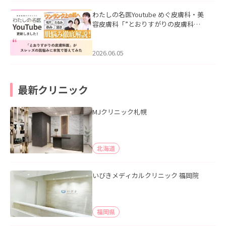
わたしの名医Youtube めぐ皮膚科・美
容皮膚科「”とおりすがりの皮膚科
医”がスレッズの肌悩みに本気で答えて
みた」を公開いたしました。
2026.06.05
最新クリニック
MJクリニック札幌
北海道
いびきメディカルクリニック 福岡院
福岡県