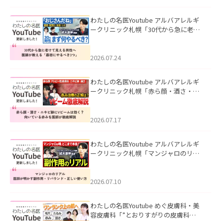
わたしの名医Youtube アルバアレルギ
ークリニック札幌「30代から急に老け
て見える男性へ｜医師が教える「最初
にやるべき3つ」」を公開いたしまし
た。
2026.07.24
わたしの名医Youtube アルバアレルギ
ークリニック札幌「赤ら顔・酒さ・ニ
キビ跡にVビームは効く？向いている赤
みを医師が徹底解説」を公開いたしま
した。
2026.07.17
わたしの名医Youtube アルバアレルギ
ークリニック札幌「マンジャロのリア
ル｜医師が明かす副作用・リバウン
ド・正しい使い方」を公開いたしまし
た。
2026.07.10
わたしの名医Youtube めぐ皮膚科・美
容皮膚科「”とおりすがりの皮膚科