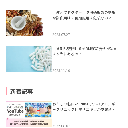
【教えてドクター】防風通聖散の効果
や副作用は？長期服用は危険なの？
2023.07.27
【薬剤師監修】ミヤBM錠に痩せる効果
は本当にあるの？
2023.11.10
新着記事
わたしの名医Youtube アルバアレルギ
ークリニック札幌「ニキビが皮膚科で
も治らない理由｜繰り返す人が次に考
える治療を医師が解説」を公開いたし
ました。
2026.08.07