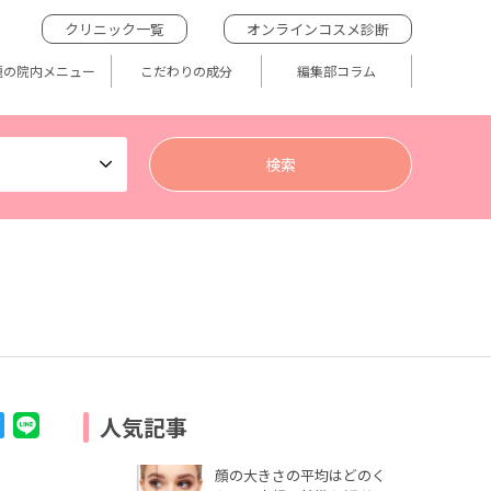
クリニック一覧
オンラインコスメ診断
題の院内メニュー
こだわりの成分
編集部コラム
人気記事
顔の大きさの平均はどのく