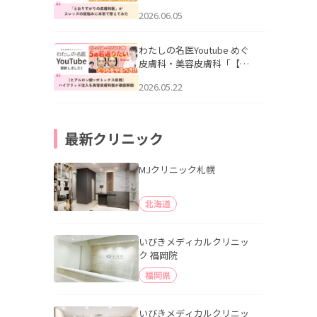
りすがりの皮膚科医”がスレ
2026.06.05
ッズの肌悩みに本気で答え
てみた」を公開いたしまし
た。
わたしの名医Youtube めぐ
皮膚科・美容皮膚科「【ヒ
アルロン酸×ボトックス併
2026.05.22
用】ハイブリッド注入を美
容皮膚科医が徹底解説」を
公開いたしました。
最新クリニック
MJクリニック札幌
北海道
いびきメディカルクリニッ
ク 福岡院
福岡県
いびきメディカルクリニッ