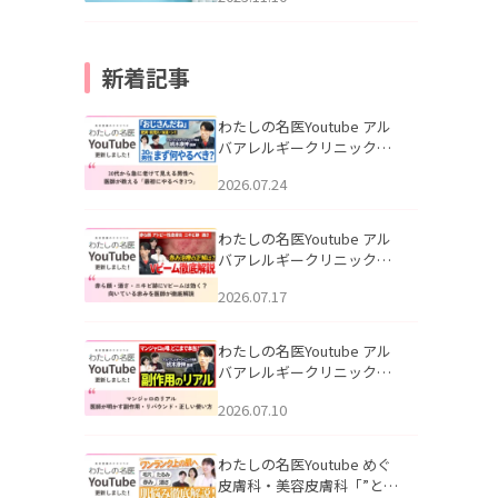
新着記事
わたしの名医Youtube アル
バアレルギークリニック札
幌「30代から急に老けて見
2026.07.24
える男性へ｜医師が教える
「最初にやるべき3つ」」を
公開いたしました。
わたしの名医Youtube アル
バアレルギークリニック札
幌「赤ら顔・酒さ・ニキビ
2026.07.17
跡にVビームは効く？向いて
いる赤みを医師が徹底解
説」を公開いたしました。
わたしの名医Youtube アル
バアレルギークリニック札
幌「マンジャロのリアル｜
2026.07.10
医師が明かす副作用・リバ
ウンド・正しい使い方」を
公開いたしました。
わたしの名医Youtube めぐ
皮膚科・美容皮膚科「”とお