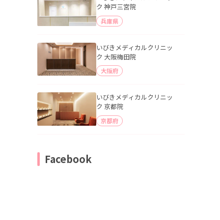
ク 神戸三宮院
兵庫県
いびきメディカルクリニッ
ク 大阪梅田院
大阪府
いびきメディカルクリニッ
ク 京都院
京都府
Facebook