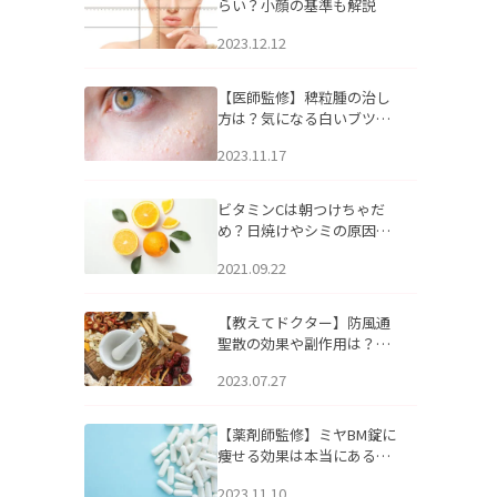
らい？小顔の基準も解説
2023.12.12
【医師監修】稗粒腫の治し
方は？気になる白いブツブ
ツの原因と自宅でできるケ
2023.11.17
アについて
ビタミンCは朝つけちゃだ
め？日焼けやシミの原因に
なるってホント？
2021.09.22
【教えてドクター】防風通
聖散の効果や副作用は？長
期服用は危険なの？
2023.07.27
【薬剤師監修】ミヤBM錠に
痩せる効果は本当にある
の？
2023.11.10