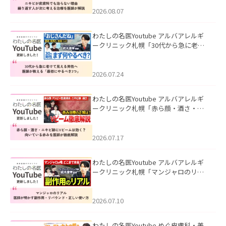
える治療を医師が解説」を公開いたし
ました。
2026.08.07
わたしの名医Youtube アルバアレルギ
ークリニック札幌「30代から急に老け
て見える男性へ｜医師が教える「最初
にやるべき3つ」」を公開いたしまし
た。
2026.07.24
わたしの名医Youtube アルバアレルギ
ークリニック札幌「赤ら顔・酒さ・ニ
キビ跡にVビームは効く？向いている赤
みを医師が徹底解説」を公開いたしま
した。
2026.07.17
わたしの名医Youtube アルバアレルギ
ークリニック札幌「マンジャロのリア
ル｜医師が明かす副作用・リバウン
ド・正しい使い方」を公開いたしまし
た。
2026.07.10
わたしの名医Youtube めぐ皮膚科・美