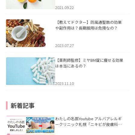
2021.09.22
【教えてドクター】防風通聖散の効果
や副作用は？長期服用は危険なの？
2023.07.27
【薬剤師監修】ミヤBM錠に痩せる効果
は本当にあるの？
2023.11.10
新着記事
わたしの名医Youtube アルバアレルギ
ークリニック札幌「ニキビが皮膚科で
も治らない理由｜繰り返す人が次に考