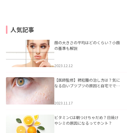
人気記事
顔の大きさの平均はどのくらい？小顔
の基準も解説
2023.12.12
【医師監修】稗粒腫の治し方は？気に
なる白いブツブツの原因と自宅ででき
るケアについて
2023.11.17
ビタミンCは朝つけちゃだめ？日焼け
やシミの原因になるってホント？