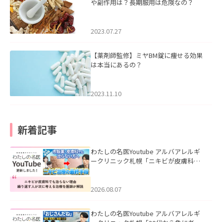
や副作用は？長期服用は危険なの？
2023.07.27
【薬剤師監修】ミヤBM錠に痩せる効果
は本当にあるの？
2023.11.10
新着記事
わたしの名医Youtube アルバアレルギ
ークリニック札幌「ニキビが皮膚科で
も治らない理由｜繰り返す人が次に考
える治療を医師が解説」を公開いたし
ました。
2026.08.07
わたしの名医Youtube アルバアレルギ