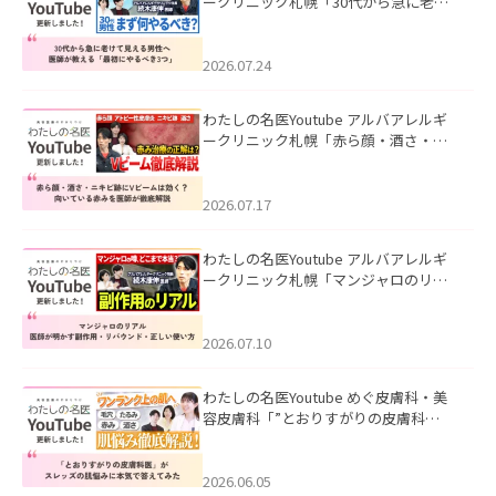
ークリニック札幌「30代から急に老け
て見える男性へ｜医師が教える「最初
にやるべき3つ」」を公開いたしまし
た。
2026.07.24
わたしの名医Youtube アルバアレルギ
ークリニック札幌「赤ら顔・酒さ・ニ
キビ跡にVビームは効く？向いている赤
みを医師が徹底解説」を公開いたしま
した。
2026.07.17
わたしの名医Youtube アルバアレルギ
ークリニック札幌「マンジャロのリア
ル｜医師が明かす副作用・リバウン
ド・正しい使い方」を公開いたしまし
た。
2026.07.10
わたしの名医Youtube めぐ皮膚科・美
容皮膚科「”とおりすがりの皮膚科
医”がスレッズの肌悩みに本気で答えて
みた」を公開いたしました。
2026.06.05