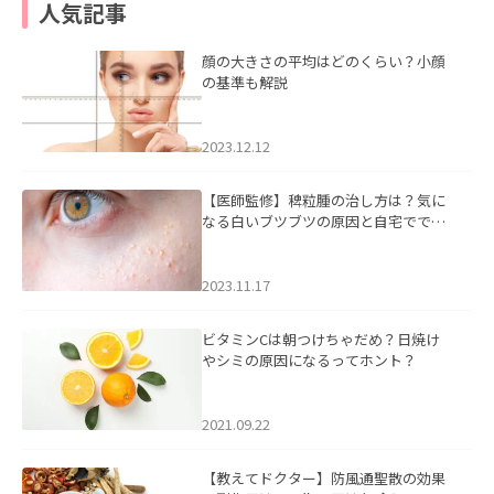
人気記事
顔の大きさの平均はどのくらい？小顔
の基準も解説
2023.12.12
【医師監修】稗粒腫の治し方は？気に
なる白いブツブツの原因と自宅ででき
るケアについて
2023.11.17
ビタミンCは朝つけちゃだめ？日焼け
やシミの原因になるってホント？
2021.09.22
【教えてドクター】防風通聖散の効果