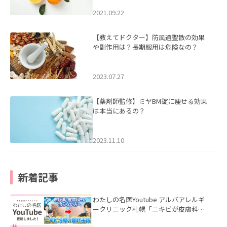
2021.09.22
【教えてドクター】防風通聖散の効果
や副作用は？長期服用は危険なの？
2023.07.27
【薬剤師監修】ミヤBM錠に痩せる効果
は本当にあるの？
2023.11.10
新着記事
わたしの名医Youtube アルバアレルギ
ークリニック札幌「ニキビが皮膚科で
も治らない理由｜繰り返す人が次に考