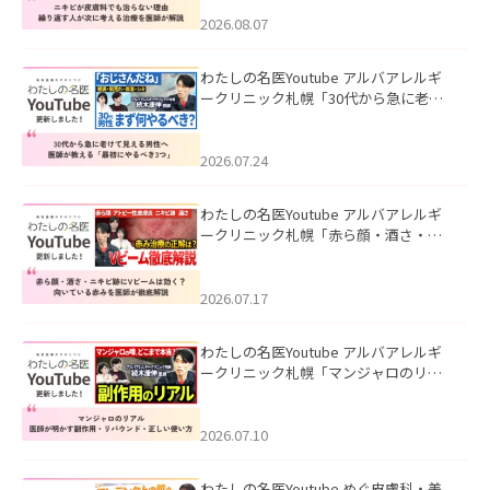
える治療を医師が解説」を公開いたし
ました。
2026.08.07
わたしの名医Youtube アルバアレルギ
ークリニック札幌「30代から急に老け
て見える男性へ｜医師が教える「最初
にやるべき3つ」」を公開いたしまし
た。
2026.07.24
わたしの名医Youtube アルバアレルギ
ークリニック札幌「赤ら顔・酒さ・ニ
キビ跡にVビームは効く？向いている赤
みを医師が徹底解説」を公開いたしま
した。
2026.07.17
わたしの名医Youtube アルバアレルギ
ークリニック札幌「マンジャロのリア
ル｜医師が明かす副作用・リバウン
ド・正しい使い方」を公開いたしまし
た。
2026.07.10
わたしの名医Youtube めぐ皮膚科・美