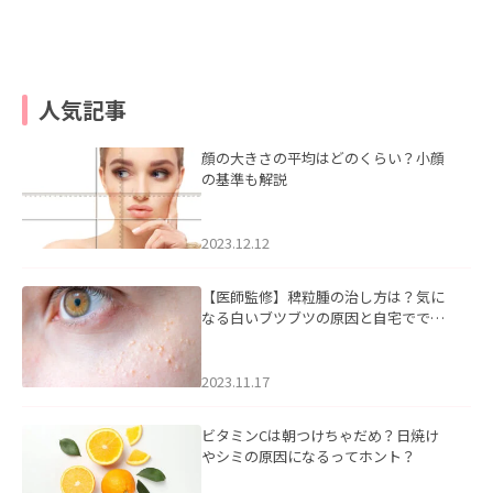
人気記事
顔の大きさの平均はどのくらい？小顔
の基準も解説
2023.12.12
【医師監修】稗粒腫の治し方は？気に
なる白いブツブツの原因と自宅ででき
るケアについて
2023.11.17
ビタミンCは朝つけちゃだめ？日焼け
やシミの原因になるってホント？