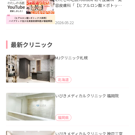
容皮膚科「【ヒアルロン酸×ボトック
ス併用】ハイブリッド注入を美容皮膚
科医が徹底解説」を公開いたしまし
た。
2026.05.22
最新クリニック
MJクリニック札幌
北海道
いびきメディカルクリニック 福岡院
福岡県
いびきメディカルクリニック 神戸三宮