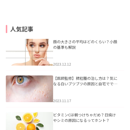
人気記事
顔の大きさの平均はどのくらい？小顔
の基準も解説
2023.12.12
【医師監修】稗粒腫の治し方は？気に
なる白いブツブツの原因と自宅ででき
るケアについて
2023.11.17
ビタミンCは朝つけちゃだめ？日焼け
やシミの原因になるってホント？