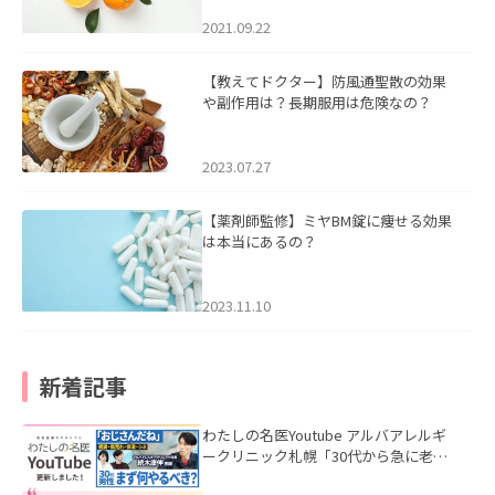
2021.09.22
【教えてドクター】防風通聖散の効果
や副作用は？長期服用は危険なの？
2023.07.27
【薬剤師監修】ミヤBM錠に痩せる効果
は本当にあるの？
2023.11.10
新着記事
わたしの名医Youtube アルバアレルギ
ークリニック札幌「30代から急に老け
て見える男性へ｜医師が教える「最初