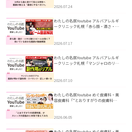
にやるべき3つ」」を公開いたしまし
た。
2026.07.24
わたしの名医Youtube アルバアレルギ
ークリニック札幌「赤ら顔・酒さ・ニ
キビ跡にVビームは効く？向いている赤
みを医師が徹底解説」を公開いたしま
した。
2026.07.17
わたしの名医Youtube アルバアレルギ
ークリニック札幌「マンジャロのリア
ル｜医師が明かす副作用・リバウン
ド・正しい使い方」を公開いたしまし
た。
2026.07.10
わたしの名医Youtube めぐ皮膚科・美
容皮膚科「”とおりすがりの皮膚科
医”がスレッズの肌悩みに本気で答えて
みた」を公開いたしました。
2026.06.05
わたしの名医Youtube めぐ皮膚科・美