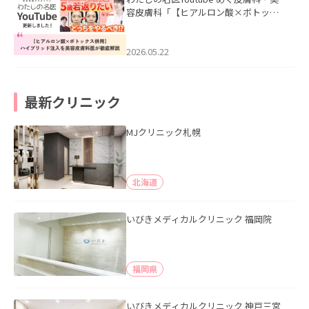
容皮膚科「【ヒアルロン酸×ボトック
ス併用】ハイブリッド注入を美容皮膚
科医が徹底解説」を公開いたしまし
た。
2026.05.22
最新クリニック
MJクリニック札幌
北海道
いびきメディカルクリニック 福岡院
福岡県
いびきメディカルクリニック 神戸三宮