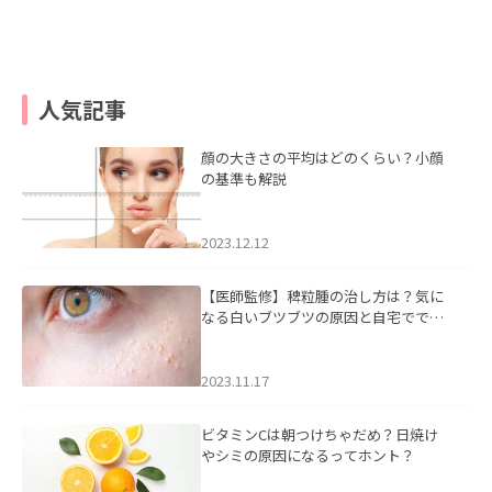
人気記事
顔の大きさの平均はどのくらい？小顔
の基準も解説
2023.12.12
【医師監修】稗粒腫の治し方は？気に
なる白いブツブツの原因と自宅ででき
るケアについて
2023.11.17
ビタミンCは朝つけちゃだめ？日焼け
やシミの原因になるってホント？