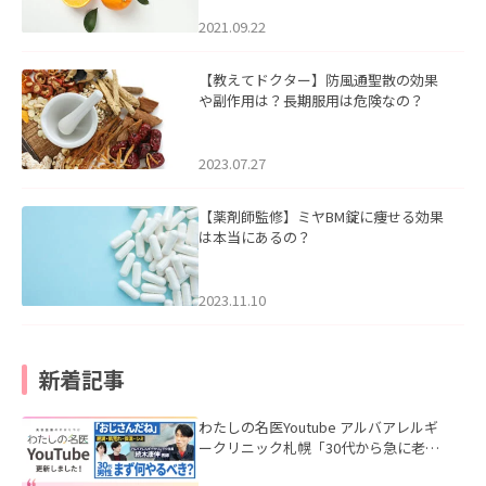
2021.09.22
【教えてドクター】防風通聖散の効果
や副作用は？長期服用は危険なの？
2023.07.27
【薬剤師監修】ミヤBM錠に痩せる効果
は本当にあるの？
2023.11.10
新着記事
わたしの名医Youtube アルバアレルギ
ークリニック札幌「30代から急に老け
て見える男性へ｜医師が教える「最初