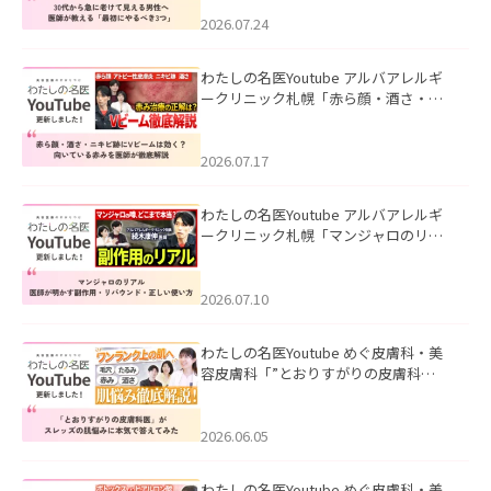
にやるべき3つ」」を公開いたしまし
た。
2026.07.24
わたしの名医Youtube アルバアレルギ
ークリニック札幌「赤ら顔・酒さ・ニ
キビ跡にVビームは効く？向いている赤
みを医師が徹底解説」を公開いたしま
した。
2026.07.17
わたしの名医Youtube アルバアレルギ
ークリニック札幌「マンジャロのリア
ル｜医師が明かす副作用・リバウン
ド・正しい使い方」を公開いたしまし
た。
2026.07.10
わたしの名医Youtube めぐ皮膚科・美
容皮膚科「”とおりすがりの皮膚科
医”がスレッズの肌悩みに本気で答えて
みた」を公開いたしました。
2026.06.05
わたしの名医Youtube めぐ皮膚科・美