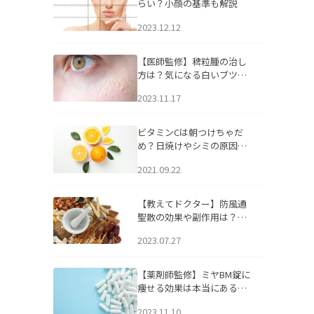
らい？小顔の基準も解説
2023.12.12
【医師監修】稗粒腫の治し
方は？気になる白いブツブ
ツの原因と自宅でできるケ
2023.11.17
アについて
ビタミンCは朝つけちゃだ
め？日焼けやシミの原因に
なるってホント？
2021.09.22
【教えてドクター】防風通
聖散の効果や副作用は？長
期服用は危険なの？
2023.07.27
【薬剤師監修】ミヤBM錠に
痩せる効果は本当にある
の？
2023.11.10