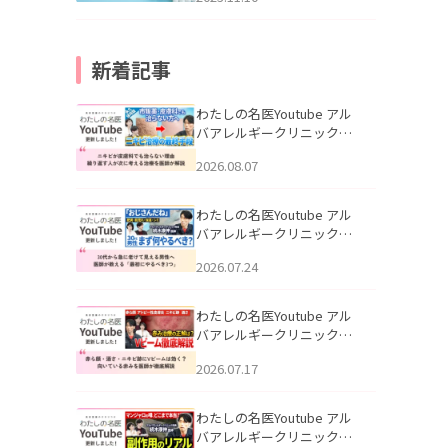
新着記事
わたしの名医Youtube アル
バアレルギークリニック札
幌「ニキビが皮膚科でも治
2026.08.07
らない理由｜繰り返す人が
次に考える治療を医師が解
説」を公開いたしました。
わたしの名医Youtube アル
バアレルギークリニック札
幌「30代から急に老けて見
2026.07.24
える男性へ｜医師が教える
「最初にやるべき3つ」」を
公開いたしました。
わたしの名医Youtube アル
バアレルギークリニック札
幌「赤ら顔・酒さ・ニキビ
2026.07.17
跡にVビームは効く？向いて
いる赤みを医師が徹底解
説」を公開いたしました。
わたしの名医Youtube アル
バアレルギークリニック札