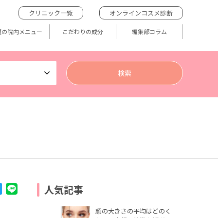
クリニック一覧
オンラインコスメ診断
題の院内メニュー
こだわりの成分
編集部コラム
人気記事
顔の大きさの平均はどのく