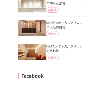
ク 神戸三宮院
兵庫県
いびきメディカルクリニッ
ク 大阪梅田院
大阪府
いびきメディカルクリニッ
ク 京都院
京都府
Facebook