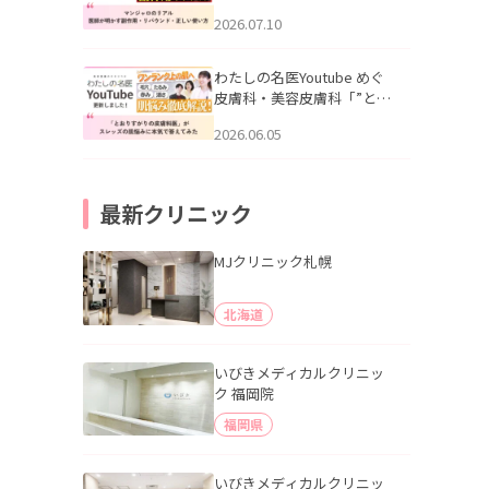
幌「マンジャロのリアル｜
2026.07.10
医師が明かす副作用・リバ
ウンド・正しい使い方」を
公開いたしました。
わたしの名医Youtube めぐ
皮膚科・美容皮膚科「”とお
りすがりの皮膚科医”がスレ
2026.06.05
ッズの肌悩みに本気で答え
てみた」を公開いたしまし
た。
最新クリニック
MJクリニック札幌
北海道
いびきメディカルクリニッ
ク 福岡院
福岡県
いびきメディカルクリニッ