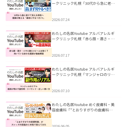
ークリニック札幌「30代から急に老け
て見える男性へ｜医師が教える「最初
にやるべき3つ」」を公開いたしまし
た。
2026.07.24
わたしの名医Youtube アルバアレルギ
ークリニック札幌「赤ら顔・酒さ・ニ
キビ跡にVビームは効く？向いている赤
みを医師が徹底解説」を公開いたしま
した。
2026.07.17
わたしの名医Youtube アルバアレルギ
ークリニック札幌「マンジャロのリア
ル｜医師が明かす副作用・リバウン
ド・正しい使い方」を公開いたしまし
た。
2026.07.10
わたしの名医Youtube めぐ皮膚科・美
容皮膚科「”とおりすがりの皮膚科
医”がスレッズの肌悩みに本気で答えて
みた」を公開いたしました。
2026.06.05