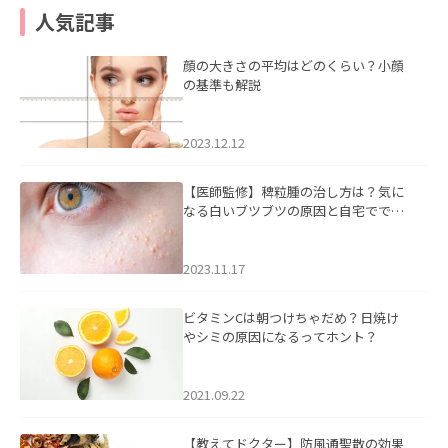
人気記事
顔の大きさの平均はどのくらい？小顔
の基準も解説
2023.12.12
【医師監修】稗粒腫の治し方は？気に
なる白いブツブツの原因と自宅ででき
るケアについて
2023.11.17
ビタミンCは朝つけちゃだめ？日焼け
やシミの原因になるってホント？
2021.09.22
【教えてドクター】防風通聖散の効果