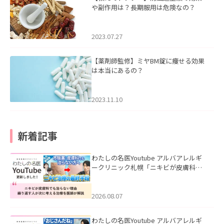
や副作用は？長期服用は危険なの？
2023.07.27
【薬剤師監修】ミヤBM錠に痩せる効果
は本当にあるの？
2023.11.10
新着記事
わたしの名医Youtube アルバアレルギ
ークリニック札幌「ニキビが皮膚科で
も治らない理由｜繰り返す人が次に考
える治療を医師が解説」を公開いたし
ました。
2026.08.07
わたしの名医Youtube アルバアレルギ