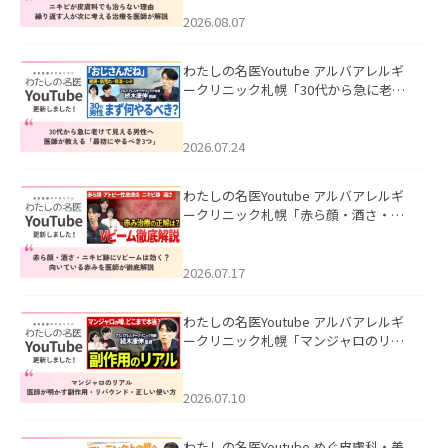
える治療を医師が解説」を公開いたし
ました。
2026.08.07
わたしの名医Youtube アルバアレルギ
ークリニック札幌「30代から急に老け
て見える男性へ｜医師が教える「最初
にやるべき3つ」」を公開いたしまし
た。
2026.07.24
わたしの名医Youtube アルバアレルギ
ークリニック札幌「赤ら顔・酒さ・ニ
キビ跡にVビームは効く？向いている赤
みを医師が徹底解説」を公開いたしま
した。
2026.07.17
わたしの名医Youtube アルバアレルギ
ークリニック札幌「マンジャロのリア
ル｜医師が明かす副作用・リバウン
ド・正しい使い方」を公開いたしまし
た。
2026.07.10
わたしの名医Youtube めぐ皮膚科・美