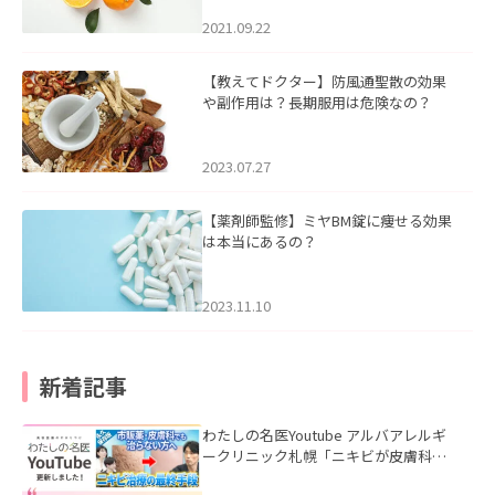
2021.09.22
【教えてドクター】防風通聖散の効果
や副作用は？長期服用は危険なの？
2023.07.27
【薬剤師監修】ミヤBM錠に痩せる効果
は本当にあるの？
2023.11.10
新着記事
わたしの名医Youtube アルバアレルギ
ークリニック札幌「ニキビが皮膚科で
も治らない理由｜繰り返す人が次に考