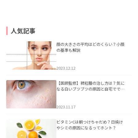
人気記事
顔の大きさの平均はどのくらい？小顔
の基準も解説
2023.12.12
【医師監修】稗粒腫の治し方は？気に
なる白いブツブツの原因と自宅ででき
るケアについて
2023.11.17
ビタミンCは朝つけちゃだめ？日焼け
やシミの原因になるってホント？