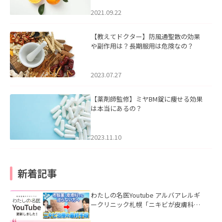
2021.09.22
【教えてドクター】防風通聖散の効果
や副作用は？長期服用は危険なの？
2023.07.27
【薬剤師監修】ミヤBM錠に痩せる効果
は本当にあるの？
2023.11.10
新着記事
わたしの名医Youtube アルバアレルギ
ークリニック札幌「ニキビが皮膚科で
も治らない理由｜繰り返す人が次に考