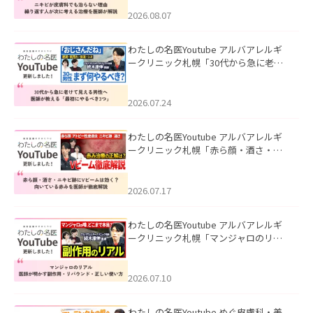
える治療を医師が解説」を公開いたし
ました。
2026.08.07
わたしの名医Youtube アルバアレルギ
ークリニック札幌「30代から急に老け
て見える男性へ｜医師が教える「最初
にやるべき3つ」」を公開いたしまし
た。
2026.07.24
わたしの名医Youtube アルバアレルギ
ークリニック札幌「赤ら顔・酒さ・ニ
キビ跡にVビームは効く？向いている赤
みを医師が徹底解説」を公開いたしま
した。
2026.07.17
わたしの名医Youtube アルバアレルギ
ークリニック札幌「マンジャロのリア
ル｜医師が明かす副作用・リバウン
ド・正しい使い方」を公開いたしまし
た。
2026.07.10
わたしの名医Youtube めぐ皮膚科・美