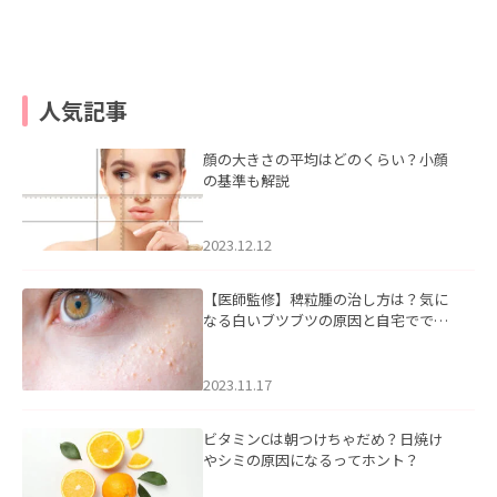
人気記事
顔の大きさの平均はどのくらい？小顔
の基準も解説
2023.12.12
【医師監修】稗粒腫の治し方は？気に
なる白いブツブツの原因と自宅ででき
るケアについて
2023.11.17
ビタミンCは朝つけちゃだめ？日焼け
やシミの原因になるってホント？