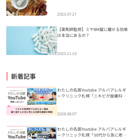
2023.07.27
【薬剤師監修】ミヤBM錠に痩せる効果
は本当にあるの？
2023.11.10
新着記事
わたしの名医Youtube アルバアレルギ
ークリニック札幌「ニキビが皮膚科で
も治らない理由｜繰り返す人が次に考
える治療を医師が解説」を公開いたし
ました。
2026.08.07
わたしの名医Youtube アルバアレルギ
ークリニック札幌「30代から急に老け