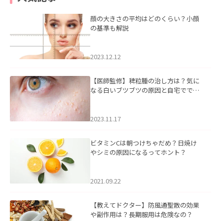
顔の大きさの平均はどのくらい？小顔
の基準も解説
2023.12.12
【医師監修】稗粒腫の治し方は？気に
なる白いブツブツの原因と自宅ででき
るケアについて
2023.11.17
ビタミンCは朝つけちゃだめ？日焼け
やシミの原因になるってホント？
2021.09.22
【教えてドクター】防風通聖散の効果
や副作用は？長期服用は危険なの？