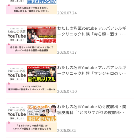
て見える男性へ｜医師が教える「最初
にやるべき3つ」」を公開いたしまし
た。
2026.07.24
わたしの名医Youtube アルバアレルギ
ークリニック札幌「赤ら顔・酒さ・ニ
キビ跡にVビームは効く？向いている赤
みを医師が徹底解説」を公開いたしま
した。
2026.07.17
わたしの名医Youtube アルバアレルギ
ークリニック札幌「マンジャロのリア
ル｜医師が明かす副作用・リバウン
ド・正しい使い方」を公開いたしまし
た。
2026.07.10
わたしの名医Youtube めぐ皮膚科・美
容皮膚科「”とおりすがりの皮膚科
医”がスレッズの肌悩みに本気で答えて
みた」を公開いたしました。
2026.06.05