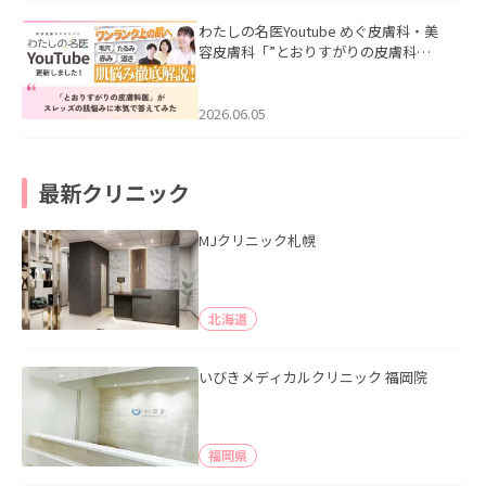
わたしの名医Youtube めぐ皮膚科・美
容皮膚科「”とおりすがりの皮膚科
医”がスレッズの肌悩みに本気で答えて
みた」を公開いたしました。
2026.06.05
最新クリニック
MJクリニック札幌
北海道
いびきメディカルクリニック 福岡院
福岡県