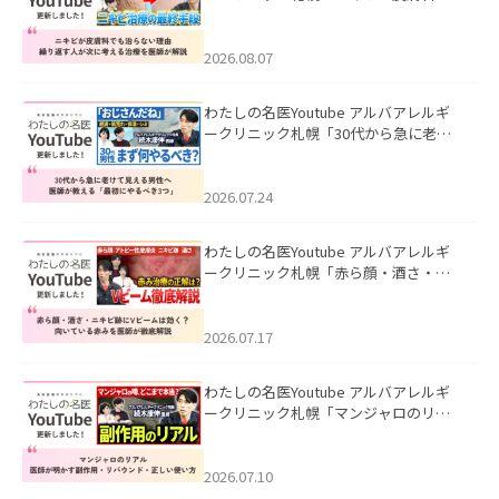
も治らない理由｜繰り返す人が次に考
える治療を医師が解説」を公開いたし
ました。
2026.08.07
わたしの名医Youtube アルバアレルギ
ークリニック札幌「30代から急に老け
て見える男性へ｜医師が教える「最初
にやるべき3つ」」を公開いたしまし
た。
2026.07.24
わたしの名医Youtube アルバアレルギ
ークリニック札幌「赤ら顔・酒さ・ニ
キビ跡にVビームは効く？向いている赤
みを医師が徹底解説」を公開いたしま
した。
2026.07.17
わたしの名医Youtube アルバアレルギ
ークリニック札幌「マンジャロのリア
ル｜医師が明かす副作用・リバウン
ド・正しい使い方」を公開いたしまし
た。
2026.07.10