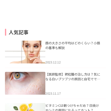
人気記事
顔の大きさの平均はどのくらい？小顔
の基準も解説
2023.12.12
【医師監修】稗粒腫の治し方は？気に
なる白いブツブツの原因と自宅ででき
るケアについて
2023.11.17
ビタミンCは朝つけちゃだめ？日焼け
やシミの原因になるってホント？