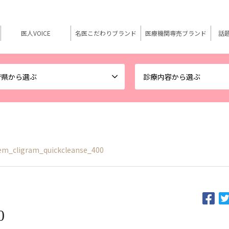
医人VOICE
名医こだわりブランド
医療機関専売ブランド
話
府県から選ぶ
診療内容から選ぶ
tem_cligram_quickcleanse_400
0