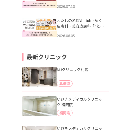
幌「マンジャロのリアル｜
2026.07.10
医師が明かす副作用・リバ
ウンド・正しい使い方」を
公開いたしました。
わたしの名医Youtube めぐ
皮膚科・美容皮膚科「”とお
りすがりの皮膚科医”がスレ
2026.06.05
ッズの肌悩みに本気で答え
てみた」を公開いたしまし
た。
最新クリニック
MJクリニック札幌
北海道
いびきメディカルクリニッ
ク 福岡院
福岡県
いびきメディカルクリニッ