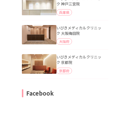
ク 神戸三宮院
兵庫県
いびきメディカルクリニッ
ク 大阪梅田院
大阪府
いびきメディカルクリニッ
ク 京都院
京都府
Facebook