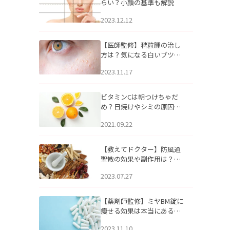
らい？小顔の基準も解説
2023.12.12
【医師監修】稗粒腫の治し
方は？気になる白いブツブ
ツの原因と自宅でできるケ
2023.11.17
アについて
ビタミンCは朝つけちゃだ
め？日焼けやシミの原因に
なるってホント？
2021.09.22
【教えてドクター】防風通
聖散の効果や副作用は？長
期服用は危険なの？
2023.07.27
【薬剤師監修】ミヤBM錠に
痩せる効果は本当にある
の？
2023.11.10