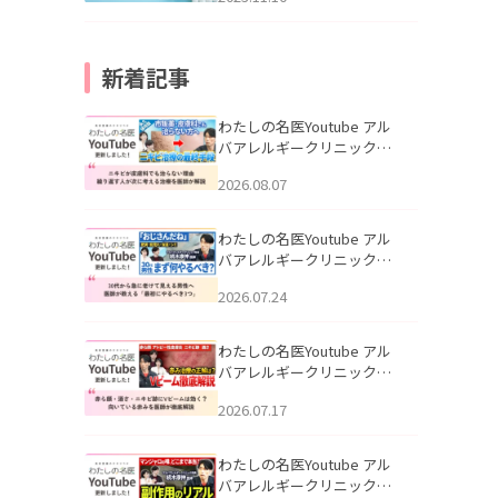
新着記事
わたしの名医Youtube アル
バアレルギークリニック札
幌「ニキビが皮膚科でも治
2026.08.07
らない理由｜繰り返す人が
次に考える治療を医師が解
説」を公開いたしました。
わたしの名医Youtube アル
バアレルギークリニック札
幌「30代から急に老けて見
2026.07.24
える男性へ｜医師が教える
「最初にやるべき3つ」」を
公開いたしました。
わたしの名医Youtube アル
バアレルギークリニック札
幌「赤ら顔・酒さ・ニキビ
2026.07.17
跡にVビームは効く？向いて
いる赤みを医師が徹底解
説」を公開いたしました。
わたしの名医Youtube アル
バアレルギークリニック札