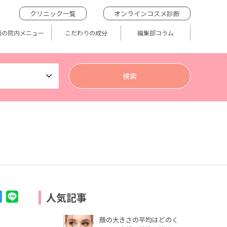
クリニック一覧
オンラインコスメ診断
題の院内メニュー
こだわりの成分
編集部コラム
人気記事
顔の大きさの平均はどのく