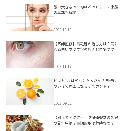
顔の大きさの平均はどのくらい？小顔
の基準も解説
2023.12.12
【医師監修】稗粒腫の治し方は？気に
なる白いブツブツの原因と自宅ででき
るケアについて
2023.11.17
ビタミンCは朝つけちゃだめ？日焼け
やシミの原因になるってホント？
2021.09.22
【教えてドクター】防風通聖散の効果
や副作用は？長期服用は危険なの？