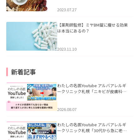
2023.07.27
【薬剤師監修】ミヤBM錠に痩せる効果
は本当にあるの？
2023.11.10
新着記事
わたしの名医Youtube アルバアレルギ
ークリニック札幌「ニキビが皮膚科で
も治らない理由｜繰り返す人が次に考
える治療を医師が解説」を公開いたし
ました。
2026.08.07
わたしの名医Youtube アルバアレルギ
ークリニック札幌「30代から急に老け
て見える男性へ｜医師が教える「最初