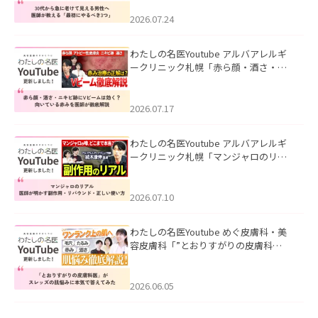
にやるべき3つ」」を公開いたしまし
た。
2026.07.24
わたしの名医Youtube アルバアレルギ
ークリニック札幌「赤ら顔・酒さ・ニ
キビ跡にVビームは効く？向いている赤
みを医師が徹底解説」を公開いたしま
した。
2026.07.17
わたしの名医Youtube アルバアレルギ
ークリニック札幌「マンジャロのリア
ル｜医師が明かす副作用・リバウン
ド・正しい使い方」を公開いたしまし
た。
2026.07.10
わたしの名医Youtube めぐ皮膚科・美
容皮膚科「”とおりすがりの皮膚科
医”がスレッズの肌悩みに本気で答えて
みた」を公開いたしました。
2026.06.05