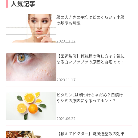
人気記事
顔の大きさの平均はどのくらい？小顔
の基準も解説
2023.12.12
【医師監修】稗粒腫の治し方は？気に
なる白いブツブツの原因と自宅ででき
るケアについて
2023.11.17
ビタミンCは朝つけちゃだめ？日焼け
やシミの原因になるってホント？
2021.09.22
【教えてドクター】防風通聖散の効果