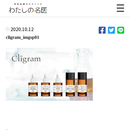
2020.10.12
cligram_imgsp01