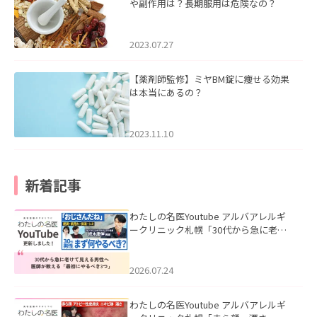
や副作用は？長期服用は危険なの？
2023.07.27
【薬剤師監修】ミヤBM錠に痩せる効果
は本当にあるの？
2023.11.10
新着記事
わたしの名医Youtube アルバアレルギ
ークリニック札幌「30代から急に老け
て見える男性へ｜医師が教える「最初
にやるべき3つ」」を公開いたしまし
た。
2026.07.24
わたしの名医Youtube アルバアレルギ