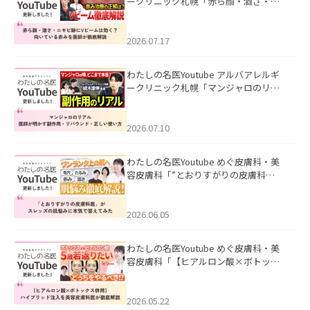
ークリニック札幌「赤ら顔・酒さ・ニ
キビ跡にVビームは効く？向いている赤
みを医師が徹底解説」を公開いたしま
した。
2026.07.17
わたしの名医Youtube アルバアレルギ
ークリニック札幌「マンジャロのリア
ル｜医師が明かす副作用・リバウン
ド・正しい使い方」を公開いたしまし
た。
2026.07.10
わたしの名医Youtube めぐ皮膚科・美
容皮膚科「”とおりすがりの皮膚科
医”がスレッズの肌悩みに本気で答えて
みた」を公開いたしました。
2026.06.05
わたしの名医Youtube めぐ皮膚科・美
容皮膚科「【ヒアルロン酸×ボトック
ス併用】ハイブリッド注入を美容皮膚
科医が徹底解説」を公開いたしまし
た。
2026.05.22