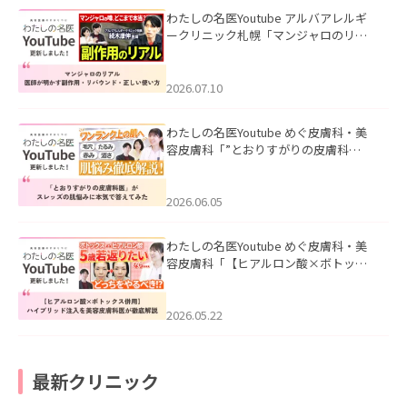
わたしの名医Youtube アルバアレルギ
ークリニック札幌「マンジャロのリア
ル｜医師が明かす副作用・リバウン
ド・正しい使い方」を公開いたしまし
た。
2026.07.10
わたしの名医Youtube めぐ皮膚科・美
容皮膚科「”とおりすがりの皮膚科
医”がスレッズの肌悩みに本気で答えて
みた」を公開いたしました。
2026.06.05
わたしの名医Youtube めぐ皮膚科・美
容皮膚科「【ヒアルロン酸×ボトック
ス併用】ハイブリッド注入を美容皮膚
科医が徹底解説」を公開いたしまし
た。
2026.05.22
最新クリニック