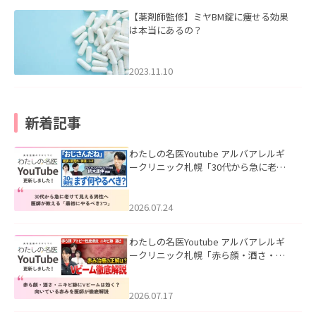
【薬剤師監修】ミヤBM錠に痩せる効果
は本当にあるの？
2023.11.10
新着記事
わたしの名医Youtube アルバアレルギ
ークリニック札幌「30代から急に老け
て見える男性へ｜医師が教える「最初
にやるべき3つ」」を公開いたしまし
た。
2026.07.24
わたしの名医Youtube アルバアレルギ
ークリニック札幌「赤ら顔・酒さ・ニ
キビ跡にVビームは効く？向いている赤
みを医師が徹底解説」を公開いたしま
した。
2026.07.17