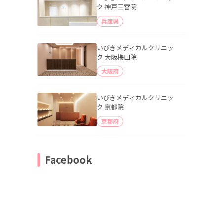
ク 神戸三宮院
兵庫県
いびきメディカルクリニッ
ク 大阪梅田院
大阪府
いびきメディカルクリニッ
ク 京都院
京都府
Facebook