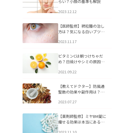
らい？小顔の基準も解説
2023.12.12
【医師監修】稗粒腫の治し
方は？気になる白いブツブ
ツの原因と自宅でできるケ
2023.11.17
アについて
ビタミンCは朝つけちゃだ
め？日焼けやシミの原因に
なるってホント？
2021.09.22
【教えてドクター】防風通
聖散の効果や副作用は？長
期服用は危険なの？
2023.07.27
【薬剤師監修】ミヤBM錠に
痩せる効果は本当にある
の？
2023.11.10