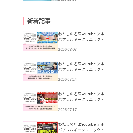
新着記事
わたしの名医Youtube アル
バアレルギークリニック札
幌「ニキビが皮膚科でも治
2026.08.07
らない理由｜繰り返す人が
次に考える治療を医師が解
説」を公開いたしました。
わたしの名医Youtube アル
バアレルギークリニック札
幌「30代から急に老けて見
2026.07.24
える男性へ｜医師が教える
「最初にやるべき3つ」」を
公開いたしました。
わたしの名医Youtube アル
バアレルギークリニック札
幌「赤ら顔・酒さ・ニキビ
2026.07.17
跡にVビームは効く？向いて
いる赤みを医師が徹底解
説」を公開いたしました。
わたしの名医Youtube アル
バアレルギークリニック札