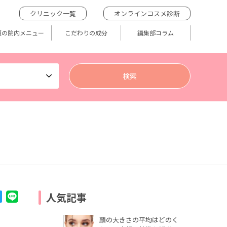
クリニック一覧
オンラインコスメ診断
題の院内メニュー
こだわりの成分
編集部コラム
人気記事
顔の大きさの平均はどのく