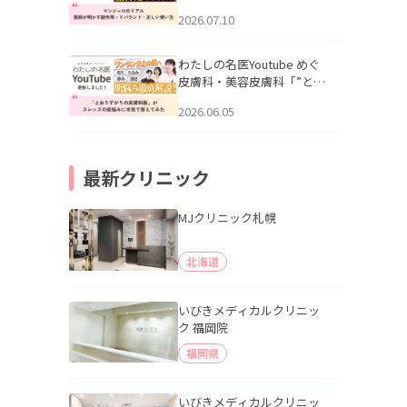
幌「マンジャロのリアル｜
2026.07.10
医師が明かす副作用・リバ
ウンド・正しい使い方」を
公開いたしました。
わたしの名医Youtube めぐ
皮膚科・美容皮膚科「”とお
りすがりの皮膚科医”がスレ
2026.06.05
ッズの肌悩みに本気で答え
てみた」を公開いたしまし
た。
最新クリニック
MJクリニック札幌
北海道
いびきメディカルクリニッ
ク 福岡院
福岡県
いびきメディカルクリニッ