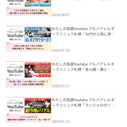
も治らない理由｜繰り返す人が次に考
える治療を医師が解説」を公開いたし
ました。
2026.08.07
わたしの名医Youtube アルバアレルギ
ークリニック札幌「30代から急に老け
て見える男性へ｜医師が教える「最初
にやるべき3つ」」を公開いたしまし
た。
2026.07.24
わたしの名医Youtube アルバアレルギ
ークリニック札幌「赤ら顔・酒さ・ニ
キビ跡にVビームは効く？向いている赤
みを医師が徹底解説」を公開いたしま
した。
2026.07.17
わたしの名医Youtube アルバアレルギ
ークリニック札幌「マンジャロのリア
ル｜医師が明かす副作用・リバウン
ド・正しい使い方」を公開いたしまし
た。
2026.07.10