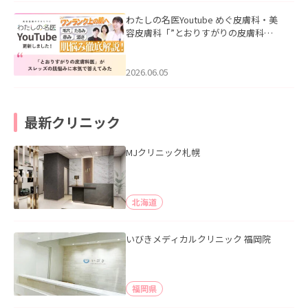
わたしの名医Youtube めぐ皮膚科・美
容皮膚科「”とおりすがりの皮膚科
医”がスレッズの肌悩みに本気で答えて
みた」を公開いたしました。
2026.06.05
最新クリニック
MJクリニック札幌
北海道
いびきメディカルクリニック 福岡院
福岡県