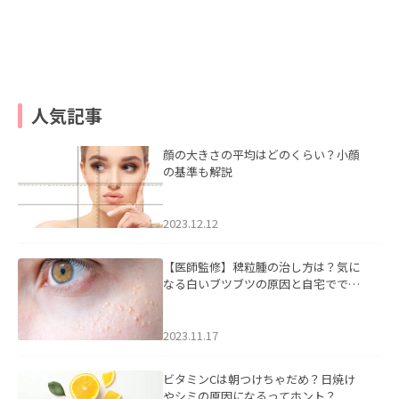
人気記事
顔の大きさの平均はどのくらい？小顔
の基準も解説
2023.12.12
【医師監修】稗粒腫の治し方は？気に
なる白いブツブツの原因と自宅ででき
るケアについて
2023.11.17
ビタミンCは朝つけちゃだめ？日焼け
やシミの原因になるってホント？