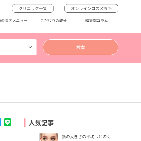
クリニック一覧
オンラインコスメ診断
題の院内メニュー
こだわりの成分
編集部コラム
人気記事
顔の大きさの平均はどのく