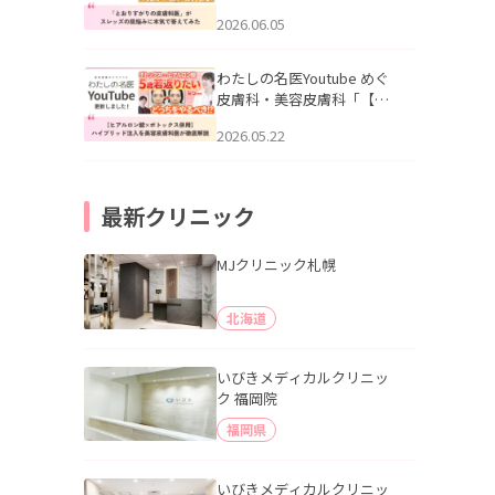
りすがりの皮膚科医”がスレ
2026.06.05
ッズの肌悩みに本気で答え
てみた」を公開いたしまし
た。
わたしの名医Youtube めぐ
皮膚科・美容皮膚科「【ヒ
アルロン酸×ボトックス併
2026.05.22
用】ハイブリッド注入を美
容皮膚科医が徹底解説」を
公開いたしました。
最新クリニック
MJクリニック札幌
北海道
いびきメディカルクリニッ
ク 福岡院
福岡県
いびきメディカルクリニッ