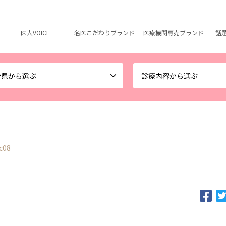
医人VOICE
名医こだわりブランド
医療機関専売ブランド
話
府県から選ぶ
診療内容から選ぶ
c08