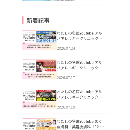
新着記事
わたしの名医Youtube アル
バアレルギークリニック札
幌「30代から急に老けて見
2026.07.24
える男性へ｜医師が教える
「最初にやるべき3つ」」を
公開いたしました。
わたしの名医Youtube アル
バアレルギークリニック札
幌「赤ら顔・酒さ・ニキビ
2026.07.17
跡にVビームは効く？向いて
いる赤みを医師が徹底解
説」を公開いたしました。
わたしの名医Youtube アル
バアレルギークリニック札
幌「マンジャロのリアル｜
2026.07.10
医師が明かす副作用・リバ
ウンド・正しい使い方」を
公開いたしました。
わたしの名医Youtube めぐ
皮膚科・美容皮膚科「”とお