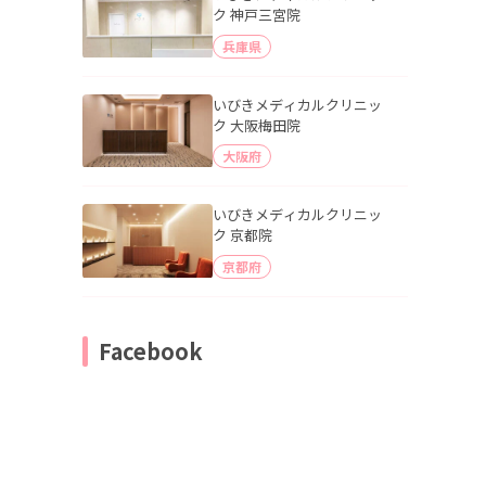
ク 神戸三宮院
兵庫県
いびきメディカルクリニッ
ク 大阪梅田院
大阪府
いびきメディカルクリニッ
ク 京都院
京都府
Facebook