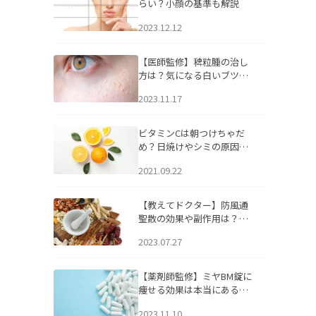
らい？小顔の基準も解説
2023.12.12
【医師監修】稗粒腫の治し
方は？気になる白いブツブ
ツの原因と自宅でできるケ
2023.11.17
アについて
ビタミンCは朝つけちゃだ
め？日焼けやシミの原因に
なるってホント？
2021.09.22
【教えてドクター】防風通
聖散の効果や副作用は？長
期服用は危険なの？
2023.07.27
【薬剤師監修】ミヤBM錠に
痩せる効果は本当にある
の？
2023.11.10