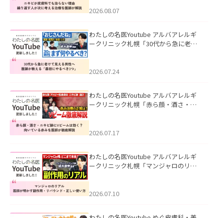
える治療を医師が解説」を公開いたし
ました。
2026.08.07
わたしの名医Youtube アルバアレルギ
ークリニック札幌「30代から急に老け
て見える男性へ｜医師が教える「最初
にやるべき3つ」」を公開いたしまし
た。
2026.07.24
わたしの名医Youtube アルバアレルギ
ークリニック札幌「赤ら顔・酒さ・ニ
キビ跡にVビームは効く？向いている赤
みを医師が徹底解説」を公開いたしま
した。
2026.07.17
わたしの名医Youtube アルバアレルギ
ークリニック札幌「マンジャロのリア
ル｜医師が明かす副作用・リバウン
ド・正しい使い方」を公開いたしまし
た。
2026.07.10
わたしの名医Youtube めぐ皮膚科・美