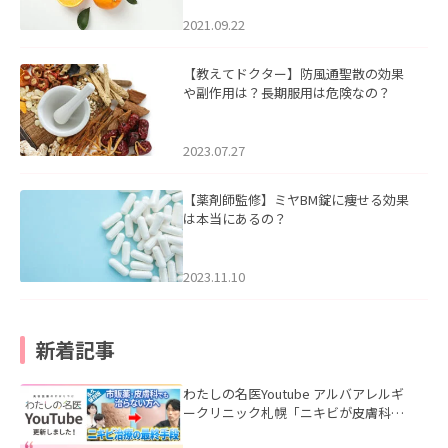
2021.09.22
【教えてドクター】防風通聖散の効果
や副作用は？長期服用は危険なの？
2023.07.27
【薬剤師監修】ミヤBM錠に痩せる効果
は本当にあるの？
2023.11.10
新着記事
わたしの名医Youtube アルバアレルギ
ークリニック札幌「ニキビが皮膚科で
も治らない理由｜繰り返す人が次に考