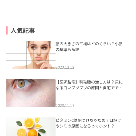
人気記事
顔の大きさの平均はどのくらい？小顔
の基準も解説
2023.12.12
【医師監修】稗粒腫の治し方は？気に
なる白いブツブツの原因と自宅ででき
るケアについて
2023.11.17
ビタミンCは朝つけちゃだめ？日焼け
やシミの原因になるってホント？