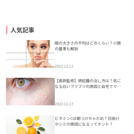
人気記事
顔の大きさの平均はどのくらい？小顔
の基準も解説
2023.12.12
【医師監修】稗粒腫の治し方は？気に
なる白いブツブツの原因と自宅ででき
るケアについて
2023.11.17
ビタミンCは朝つけちゃだめ？日焼け
やシミの原因になるってホント？