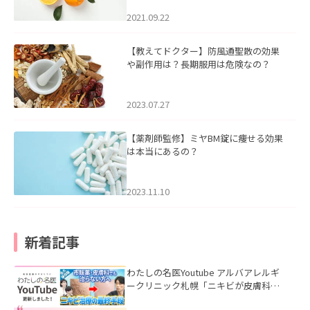
2021.09.22
【教えてドクター】防風通聖散の効果
や副作用は？長期服用は危険なの？
2023.07.27
【薬剤師監修】ミヤBM錠に痩せる効果
は本当にあるの？
2023.11.10
新着記事
わたしの名医Youtube アルバアレルギ
ークリニック札幌「ニキビが皮膚科で
も治らない理由｜繰り返す人が次に考