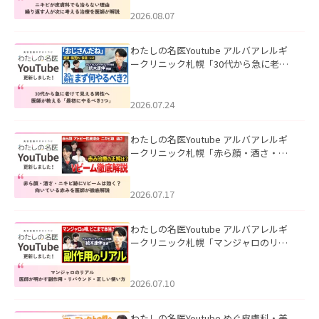
える治療を医師が解説」を公開いたし
ました。
2026.08.07
わたしの名医Youtube アルバアレルギ
ークリニック札幌「30代から急に老け
て見える男性へ｜医師が教える「最初
にやるべき3つ」」を公開いたしまし
た。
2026.07.24
わたしの名医Youtube アルバアレルギ
ークリニック札幌「赤ら顔・酒さ・ニ
キビ跡にVビームは効く？向いている赤
みを医師が徹底解説」を公開いたしま
した。
2026.07.17
わたしの名医Youtube アルバアレルギ
ークリニック札幌「マンジャロのリア
ル｜医師が明かす副作用・リバウン
ド・正しい使い方」を公開いたしまし
た。
2026.07.10
わたしの名医Youtube めぐ皮膚科・美