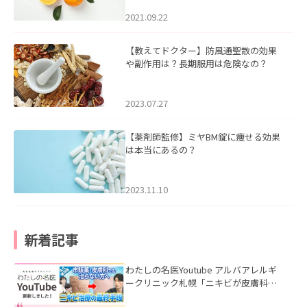
2021.09.22
【教えてドクター】防風通聖散の効果
や副作用は？長期服用は危険なの？
2023.07.27
【薬剤師監修】ミヤBM錠に痩せる効果
は本当にあるの？
2023.11.10
新着記事
わたしの名医Youtube アルバアレルギ
ークリニック札幌「ニキビが皮膚科で
も治らない理由｜繰り返す人が次に考