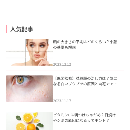
人気記事
顔の大きさの平均はどのくらい？小顔
の基準も解説
2023.12.12
【医師監修】稗粒腫の治し方は？気に
なる白いブツブツの原因と自宅ででき
るケアについて
2023.11.17
ビタミンCは朝つけちゃだめ？日焼け
やシミの原因になるってホント？