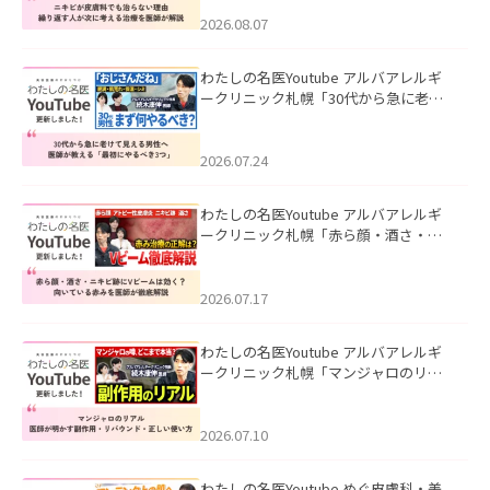
える治療を医師が解説」を公開いたし
ました。
2026.08.07
わたしの名医Youtube アルバアレルギ
ークリニック札幌「30代から急に老け
て見える男性へ｜医師が教える「最初
にやるべき3つ」」を公開いたしまし
た。
2026.07.24
わたしの名医Youtube アルバアレルギ
ークリニック札幌「赤ら顔・酒さ・ニ
キビ跡にVビームは効く？向いている赤
みを医師が徹底解説」を公開いたしま
した。
2026.07.17
わたしの名医Youtube アルバアレルギ
ークリニック札幌「マンジャロのリア
ル｜医師が明かす副作用・リバウン
ド・正しい使い方」を公開いたしまし
た。
2026.07.10
わたしの名医Youtube めぐ皮膚科・美