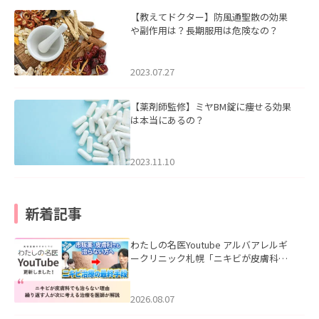
【教えてドクター】防風通聖散の効果
や副作用は？長期服用は危険なの？
2023.07.27
【薬剤師監修】ミヤBM錠に痩せる効果
は本当にあるの？
2023.11.10
新着記事
わたしの名医Youtube アルバアレルギ
ークリニック札幌「ニキビが皮膚科で
も治らない理由｜繰り返す人が次に考
える治療を医師が解説」を公開いたし
ました。
2026.08.07