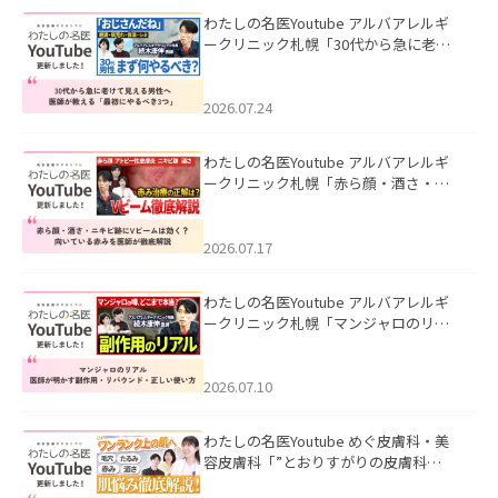
わたしの名医Youtube アルバアレルギ
ークリニック札幌「30代から急に老け
て見える男性へ｜医師が教える「最初
にやるべき3つ」」を公開いたしまし
た。
2026.07.24
わたしの名医Youtube アルバアレルギ
ークリニック札幌「赤ら顔・酒さ・ニ
キビ跡にVビームは効く？向いている赤
みを医師が徹底解説」を公開いたしま
した。
2026.07.17
わたしの名医Youtube アルバアレルギ
ークリニック札幌「マンジャロのリア
ル｜医師が明かす副作用・リバウン
ド・正しい使い方」を公開いたしまし
た。
2026.07.10
わたしの名医Youtube めぐ皮膚科・美
容皮膚科「”とおりすがりの皮膚科
医”がスレッズの肌悩みに本気で答えて