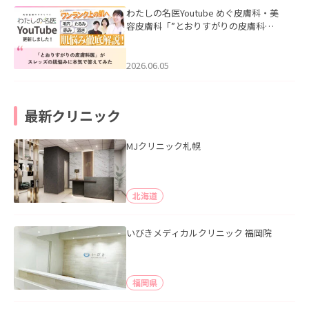
わたしの名医Youtube めぐ皮膚科・美
容皮膚科「”とおりすがりの皮膚科
医”がスレッズの肌悩みに本気で答えて
みた」を公開いたしました。
2026.06.05
最新クリニック
MJクリニック札幌
北海道
いびきメディカルクリニック 福岡院
福岡県