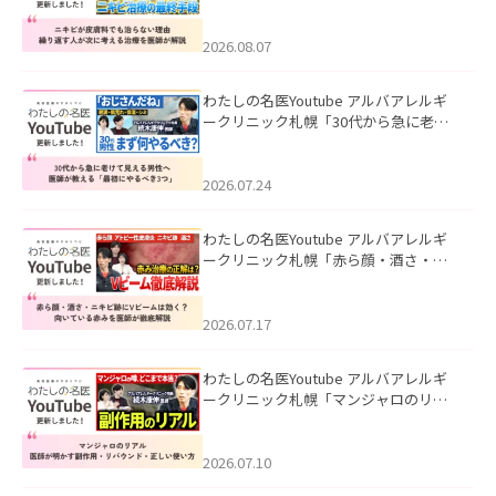
も治らない理由｜繰り返す人が次に考
える治療を医師が解説」を公開いたし
ました。
2026.08.07
わたしの名医Youtube アルバアレルギ
ークリニック札幌「30代から急に老け
て見える男性へ｜医師が教える「最初
にやるべき3つ」」を公開いたしまし
た。
2026.07.24
わたしの名医Youtube アルバアレルギ
ークリニック札幌「赤ら顔・酒さ・ニ
キビ跡にVビームは効く？向いている赤
みを医師が徹底解説」を公開いたしま
した。
2026.07.17
わたしの名医Youtube アルバアレルギ
ークリニック札幌「マンジャロのリア
ル｜医師が明かす副作用・リバウン
ド・正しい使い方」を公開いたしまし
た。
2026.07.10