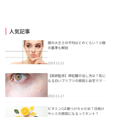
人気記事
顔の大きさの平均はどのくらい？小顔
の基準も解説
2023.12.12
【医師監修】稗粒腫の治し方は？気に
なる白いブツブツの原因と自宅ででき
るケアについて
2023.11.17
ビタミンCは朝つけちゃだめ？日焼け
やシミの原因になるってホント？