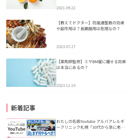
2021.09.22
【教えてドクター】防風通聖散の効果
や副作用は？長期服用は危険なの？
2023.07.27
【薬剤師監修】ミヤBM錠に痩せる効果
は本当にあるの？
2023.11.10
新着記事
わたしの名医Youtube アルバアレルギ
ークリニック札幌「30代から急に老け
て見える男性へ｜医師が教える「最初