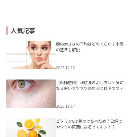
人気記事
顔の大きさの平均はどのくらい？小顔
の基準も解説
2023.12.12
【医師監修】稗粒腫の治し方は？気に
なる白いブツブツの原因と自宅ででき
るケアについて
2023.11.17
ビタミンCは朝つけちゃだめ？日焼け
やシミの原因になるってホント？