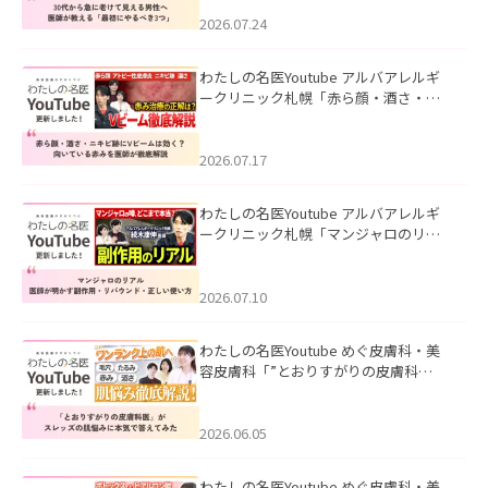
にやるべき3つ」」を公開いたしまし
た。
2026.07.24
わたしの名医Youtube アルバアレルギ
ークリニック札幌「赤ら顔・酒さ・ニ
キビ跡にVビームは効く？向いている赤
みを医師が徹底解説」を公開いたしま
した。
2026.07.17
わたしの名医Youtube アルバアレルギ
ークリニック札幌「マンジャロのリア
ル｜医師が明かす副作用・リバウン
ド・正しい使い方」を公開いたしまし
た。
2026.07.10
わたしの名医Youtube めぐ皮膚科・美
容皮膚科「”とおりすがりの皮膚科
医”がスレッズの肌悩みに本気で答えて
みた」を公開いたしました。
2026.06.05
わたしの名医Youtube めぐ皮膚科・美