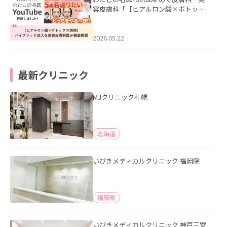
容皮膚科「【ヒアルロン酸×ボトック
ス併用】ハイブリッド注入を美容皮膚
科医が徹底解説」を公開いたしまし
た。
2026.05.22
最新クリニック
MJクリニック札幌
北海道
いびきメディカルクリニック 福岡院
福岡県
いびきメディカルクリニック 神戸三宮