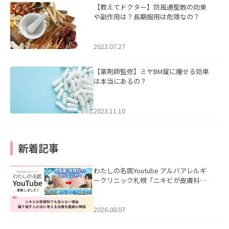
【教えてドクター】防風通聖散の効果
や副作用は？長期服用は危険なの？
2023.07.27
【薬剤師監修】ミヤBM錠に痩せる効果
は本当にあるの？
2023.11.10
新着記事
わたしの名医Youtube アルバアレルギ
ークリニック札幌「ニキビが皮膚科で
も治らない理由｜繰り返す人が次に考
える治療を医師が解説」を公開いたし
ました。
2026.08.07