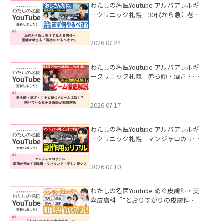
わたしの名医Youtube アルバアレルギ
ークリニック札幌「30代から急に老け
て見える男性へ｜医師が教える「最初
にやるべき3つ」」を公開いたしまし
た。
2026.07.24
わたしの名医Youtube アルバアレルギ
ークリニック札幌「赤ら顔・酒さ・ニ
キビ跡にVビームは効く？向いている赤
みを医師が徹底解説」を公開いたしま
した。
2026.07.17
わたしの名医Youtube アルバアレルギ
ークリニック札幌「マンジャロのリア
ル｜医師が明かす副作用・リバウン
ド・正しい使い方」を公開いたしまし
た。
2026.07.10
わたしの名医Youtube めぐ皮膚科・美
容皮膚科「”とおりすがりの皮膚科
医”がスレッズの肌悩みに本気で答えて
みた」を公開いたしました。