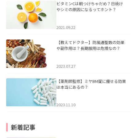
ビタミンCは朝つけちゃだめ？日焼け
やシミの原因になるってホント？
2021.09.22
【教えてドクター】防風通聖散の効果
や副作用は？長期服用は危険なの？
2023.07.27
【薬剤師監修】ミヤBM錠に痩せる効果
は本当にあるの？
2023.11.10
新着記事