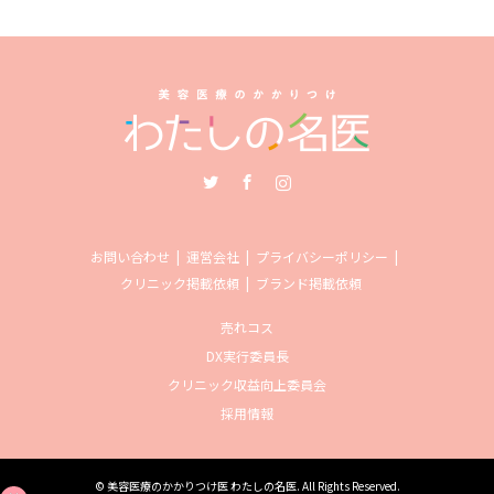
Twitter
Facebook
Instagram
お問い合わせ
運営会社
プライバシーポリシー
クリニック掲載依頼
ブランド掲載依頼
売れコス
DX実行委員長
クリニック収益向上委員会
採用情報
©
美容医療のかかりつけ医 わたしの名医
. All Rights Reserved.