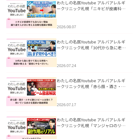
わたしの名医Youtube アルバアレルギ
ークリニック札幌「ニキビが皮膚科で
も治らない理由｜繰り返す人が次に考
える治療を医師が解説」を公開いたし
ました。
2026.08.07
わたしの名医Youtube アルバアレルギ
ークリニック札幌「30代から急に老け
て見える男性へ｜医師が教える「最初
にやるべき3つ」」を公開いたしまし
た。
2026.07.24
わたしの名医Youtube アルバアレルギ
ークリニック札幌「赤ら顔・酒さ・ニ
キビ跡にVビームは効く？向いている赤
みを医師が徹底解説」を公開いたしま
した。
2026.07.17
わたしの名医Youtube アルバアレルギ
ークリニック札幌「マンジャロのリア
ル｜医師が明かす副作用・リバウン
ド・正しい使い方」を公開いたしまし