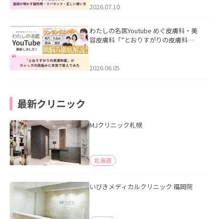
た。
2026.07.10
わたしの名医Youtube めぐ皮膚科・美
容皮膚科「”とおりすがりの皮膚科
医”がスレッズの肌悩みに本気で答えて
みた」を公開いたしました。
2026.06.05
最新クリニック
MJクリニック札幌
北海道
いびきメディカルクリニック 福岡院