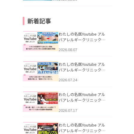
新着記事
わたしの名医Youtube アル
バアレルギークリニック札
幌「ニキビが皮膚科でも治
2026.08.07
らない理由｜繰り返す人が
次に考える治療を医師が解
説」を公開いたしました。
わたしの名医Youtube アル
バアレルギークリニック札
幌「30代から急に老けて見
2026.07.24
える男性へ｜医師が教える
「最初にやるべき3つ」」を
公開いたしました。
わたしの名医Youtube アル
バアレルギークリニック札
幌「赤ら顔・酒さ・ニキビ
2026.07.17
跡にVビームは効く？向いて
いる赤みを医師が徹底解
説」を公開いたしました。
わたしの名医Youtube アル
バアレルギークリニック札