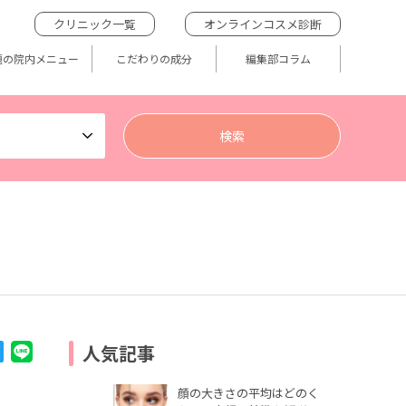
クリニック一覧
オンラインコスメ診断
題の院内メニュー
こだわりの成分
編集部コラム
人気記事
顔の大きさの平均はどのく