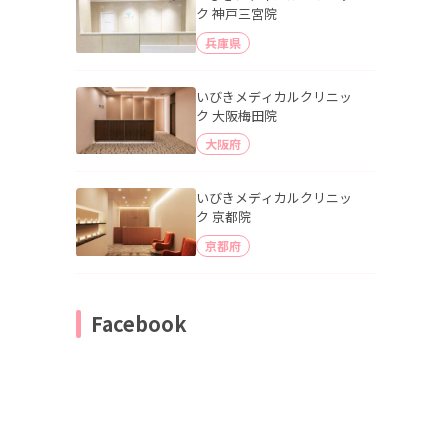
ク 神戸三宮院
兵庫県
いびきメディカルクリニッ
ク 大阪梅田院
大阪府
いびきメディカルクリニッ
ク 京都院
京都府
Facebook