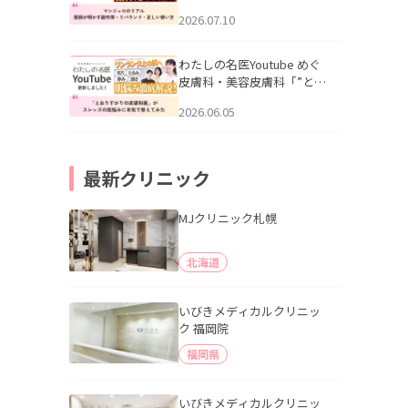
幌「マンジャロのリアル｜
2026.07.10
医師が明かす副作用・リバ
ウンド・正しい使い方」を
公開いたしました。
わたしの名医Youtube めぐ
皮膚科・美容皮膚科「”とお
りすがりの皮膚科医”がスレ
2026.06.05
ッズの肌悩みに本気で答え
てみた」を公開いたしまし
た。
最新クリニック
MJクリニック札幌
北海道
いびきメディカルクリニッ
ク 福岡院
福岡県
いびきメディカルクリニッ