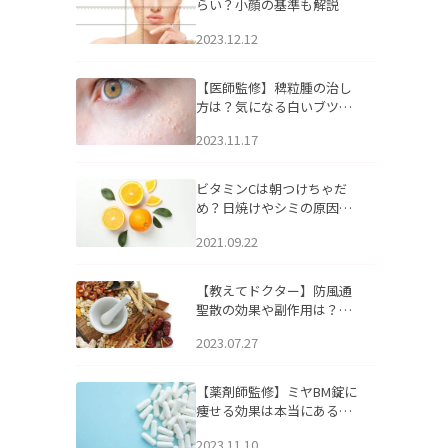
らい？小顔の基準も解説
2023.12.12
【医師監修】稗粒腫の治し
方は？気になる白いブツブ
ツの原因と自宅でできるケ
2023.11.17
アについて
ビタミンCは朝つけちゃだ
め？日焼けやシミの原因に
なるってホント？
2021.09.22
【教えてドクター】防風通
聖散の効果や副作用は？長
期服用は危険なの？
2023.07.27
【薬剤師監修】ミヤBM錠に
痩せる効果は本当にある
の？
2023.11.10