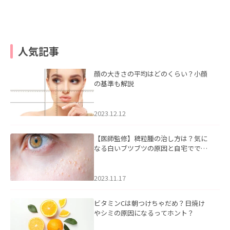
人気記事
顔の大きさの平均はどのくらい？小顔
の基準も解説
2023.12.12
【医師監修】稗粒腫の治し方は？気に
なる白いブツブツの原因と自宅ででき
るケアについて
2023.11.17
ビタミンCは朝つけちゃだめ？日焼け
やシミの原因になるってホント？