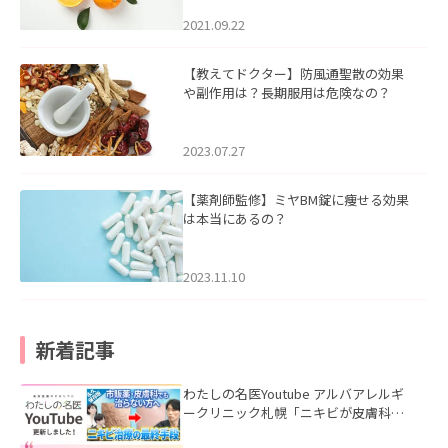
2021.09.22
【教えてドクター】防風通聖散の効果
や副作用は？長期服用は危険なの？
2023.07.27
【薬剤師監修】ミヤBM錠に痩せる効果
は本当にあるの？
2023.11.10
新着記事
わたしの名医Youtube アルバアレルギ
ークリニック札幌「ニキビが皮膚科で
も治らない理由｜繰り返す人が次に考