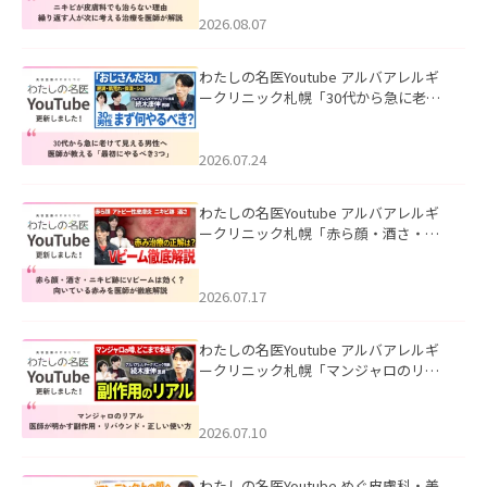
える治療を医師が解説」を公開いたし
ました。
2026.08.07
わたしの名医Youtube アルバアレルギ
ークリニック札幌「30代から急に老け
て見える男性へ｜医師が教える「最初
にやるべき3つ」」を公開いたしまし
た。
2026.07.24
わたしの名医Youtube アルバアレルギ
ークリニック札幌「赤ら顔・酒さ・ニ
キビ跡にVビームは効く？向いている赤
みを医師が徹底解説」を公開いたしま
した。
2026.07.17
わたしの名医Youtube アルバアレルギ
ークリニック札幌「マンジャロのリア
ル｜医師が明かす副作用・リバウン
ド・正しい使い方」を公開いたしまし
た。
2026.07.10
わたしの名医Youtube めぐ皮膚科・美