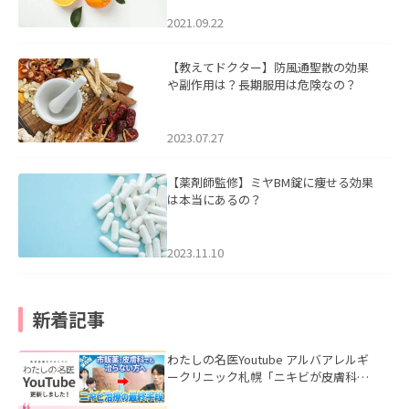
2021.09.22
【教えてドクター】防風通聖散の効果
や副作用は？長期服用は危険なの？
2023.07.27
【薬剤師監修】ミヤBM錠に痩せる効果
は本当にあるの？
2023.11.10
新着記事
わたしの名医Youtube アルバアレルギ
ークリニック札幌「ニキビが皮膚科で
も治らない理由｜繰り返す人が次に考