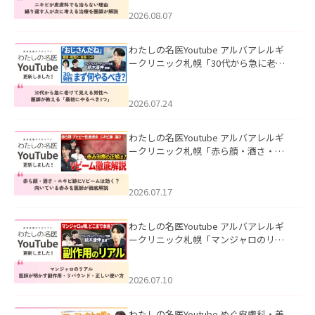
える治療を医師が解説」を公開いたし
ました。
2026.08.07
わたしの名医Youtube アルバアレルギ
ークリニック札幌「30代から急に老け
て見える男性へ｜医師が教える「最初
にやるべき3つ」」を公開いたしまし
た。
2026.07.24
わたしの名医Youtube アルバアレルギ
ークリニック札幌「赤ら顔・酒さ・ニ
キビ跡にVビームは効く？向いている赤
みを医師が徹底解説」を公開いたしま
した。
2026.07.17
わたしの名医Youtube アルバアレルギ
ークリニック札幌「マンジャロのリア
ル｜医師が明かす副作用・リバウン
ド・正しい使い方」を公開いたしまし
た。
2026.07.10
わたしの名医Youtube めぐ皮膚科・美