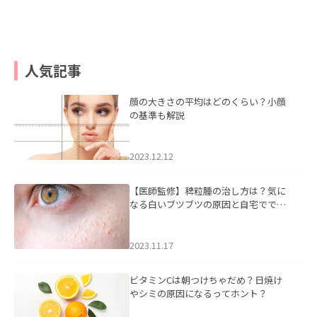
人気記事
顔の大きさの平均はどのくらい？小顔
の基準も解説
2023.12.12
【医師監修】稗粒腫の治し方は？気に
なる白いブツブツの原因と自宅ででき
るケアについて
2023.11.17
ビタミンCは朝つけちゃだめ？日焼け
やシミの原因になるってホント？