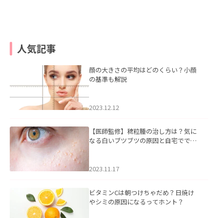
人気記事
顔の大きさの平均はどのくらい？小顔
の基準も解説
2023.12.12
【医師監修】稗粒腫の治し方は？気に
なる白いブツブツの原因と自宅ででき
るケアについて
2023.11.17
ビタミンCは朝つけちゃだめ？日焼け
やシミの原因になるってホント？