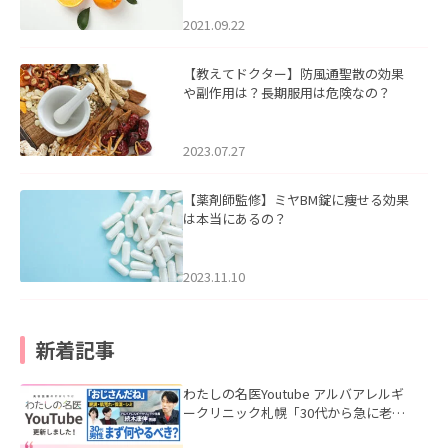
2021.09.22
【教えてドクター】防風通聖散の効果
や副作用は？長期服用は危険なの？
2023.07.27
【薬剤師監修】ミヤBM錠に痩せる効果
は本当にあるの？
2023.11.10
新着記事
わたしの名医Youtube アルバアレルギ
ークリニック札幌「30代から急に老け
て見える男性へ｜医師が教える「最初