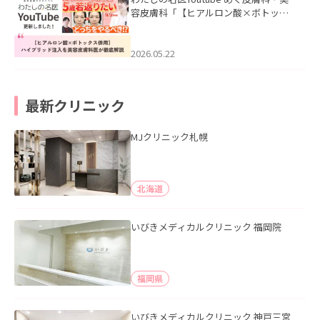
容皮膚科「【ヒアルロン酸×ボトック
ス併用】ハイブリッド注入を美容皮膚
科医が徹底解説」を公開いたしまし
た。
2026.05.22
最新クリニック
MJクリニック札幌
北海道
いびきメディカルクリニック 福岡院
福岡県
いびきメディカルクリニック 神戸三宮