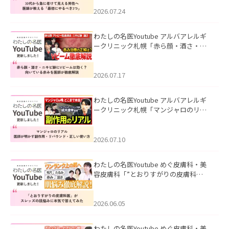
にやるべき3つ」」を公開いたしまし
た。
2026.07.24
わたしの名医Youtube アルバアレルギ
ークリニック札幌「赤ら顔・酒さ・ニ
キビ跡にVビームは効く？向いている赤
みを医師が徹底解説」を公開いたしま
した。
2026.07.17
わたしの名医Youtube アルバアレルギ
ークリニック札幌「マンジャロのリア
ル｜医師が明かす副作用・リバウン
ド・正しい使い方」を公開いたしまし
た。
2026.07.10
わたしの名医Youtube めぐ皮膚科・美
容皮膚科「”とおりすがりの皮膚科
医”がスレッズの肌悩みに本気で答えて
みた」を公開いたしました。
2026.06.05
わたしの名医Youtube めぐ皮膚科・美