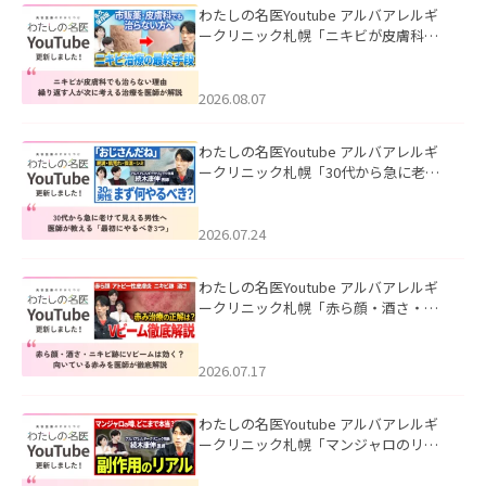
わたしの名医Youtube アルバアレルギ
ークリニック札幌「ニキビが皮膚科で
も治らない理由｜繰り返す人が次に考
える治療を医師が解説」を公開いたし
ました。
2026.08.07
わたしの名医Youtube アルバアレルギ
ークリニック札幌「30代から急に老け
て見える男性へ｜医師が教える「最初
にやるべき3つ」」を公開いたしまし
た。
2026.07.24
わたしの名医Youtube アルバアレルギ
ークリニック札幌「赤ら顔・酒さ・ニ
キビ跡にVビームは効く？向いている赤
みを医師が徹底解説」を公開いたしま
した。
2026.07.17
わたしの名医Youtube アルバアレルギ
ークリニック札幌「マンジャロのリア
ル｜医師が明かす副作用・リバウン
ド・正しい使い方」を公開いたしまし