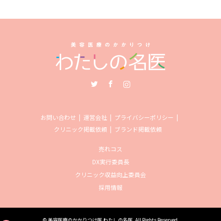
Twitter
Facebook
Instagram
お問い合わせ
運営会社
プライバシーポリシー
クリニック掲載依頼
ブランド掲載依頼
売れコス
DX実行委員長
クリニック収益向上委員会
採用情報
©
美容医療のかかりつけ医 わたしの名医
. All Rights Reserved.