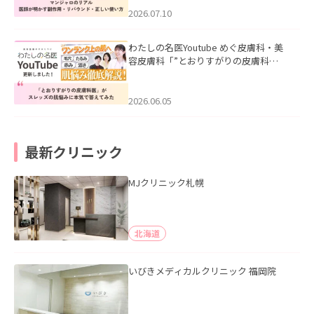
た。
2026.07.10
わたしの名医Youtube めぐ皮膚科・美
容皮膚科「”とおりすがりの皮膚科
医”がスレッズの肌悩みに本気で答えて
みた」を公開いたしました。
2026.06.05
最新クリニック
MJクリニック札幌
北海道
いびきメディカルクリニック 福岡院