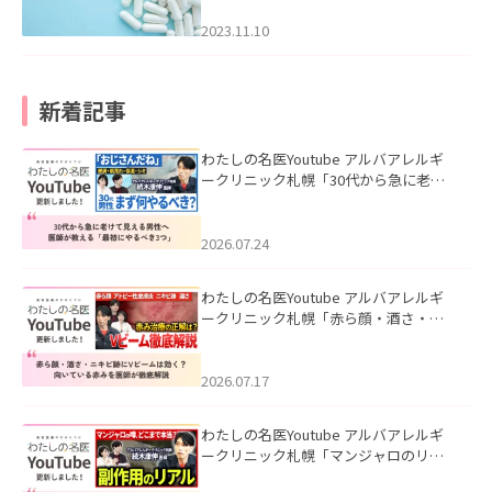
2023.11.10
新着記事
わたしの名医Youtube アルバアレルギ
ークリニック札幌「30代から急に老け
て見える男性へ｜医師が教える「最初
にやるべき3つ」」を公開いたしまし
た。
2026.07.24
わたしの名医Youtube アルバアレルギ
ークリニック札幌「赤ら顔・酒さ・ニ
キビ跡にVビームは効く？向いている赤
みを医師が徹底解説」を公開いたしま
した。
2026.07.17
わたしの名医Youtube アルバアレルギ
ークリニック札幌「マンジャロのリア
ル｜医師が明かす副作用・リバウン