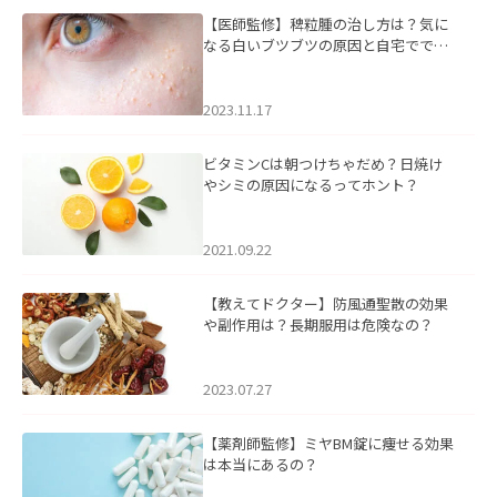
【医師監修】稗粒腫の治し方は？気に
なる白いブツブツの原因と自宅ででき
るケアについて
2023.11.17
ビタミンCは朝つけちゃだめ？日焼け
やシミの原因になるってホント？
2021.09.22
【教えてドクター】防風通聖散の効果
や副作用は？長期服用は危険なの？
2023.07.27
【薬剤師監修】ミヤBM錠に痩せる効果
は本当にあるの？