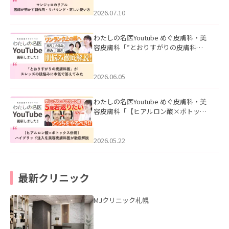
ド・正しい使い方」を公開いたしまし
た。
2026.07.10
わたしの名医Youtube めぐ皮膚科・美
容皮膚科「”とおりすがりの皮膚科
医”がスレッズの肌悩みに本気で答えて
みた」を公開いたしました。
2026.06.05
わたしの名医Youtube めぐ皮膚科・美
容皮膚科「【ヒアルロン酸×ボトック
ス併用】ハイブリッド注入を美容皮膚
科医が徹底解説」を公開いたしまし
た。
2026.05.22
最新クリニック
MJクリニック札幌