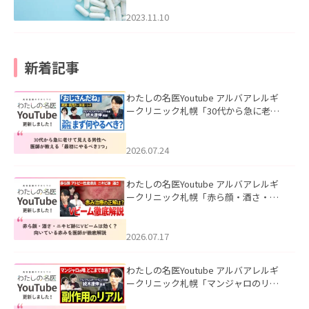
2023.11.10
新着記事
わたしの名医Youtube アルバアレルギ
ークリニック札幌「30代から急に老け
て見える男性へ｜医師が教える「最初
にやるべき3つ」」を公開いたしまし
た。
2026.07.24
わたしの名医Youtube アルバアレルギ
ークリニック札幌「赤ら顔・酒さ・ニ
キビ跡にVビームは効く？向いている赤
みを医師が徹底解説」を公開いたしま
した。
2026.07.17
わたしの名医Youtube アルバアレルギ
ークリニック札幌「マンジャロのリア
ル｜医師が明かす副作用・リバウン