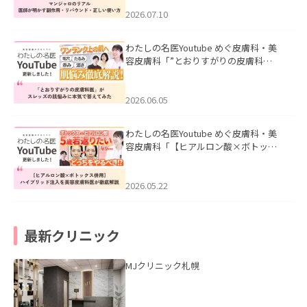
ド・正しい使い方」を公開いたしまし
た。
2026.07.10
わたしの名医Youtube めぐ皮膚科・美
容皮膚科「”とおりすがりの皮膚科
医”がスレッズの肌悩みに本気で答えて
みた」を公開いたしました。
2026.06.05
わたしの名医Youtube めぐ皮膚科・美
容皮膚科「【ヒアルロン酸×ボトック
ス併用】ハイブリッド注入を美容皮膚
科医が徹底解説」を公開いたしまし
た。
2026.05.22
最新クリニック
MJクリニック札幌