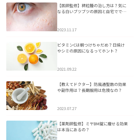
【医師監修】稗粒腫の治し方は？気に
なる白いブツブツの原因と自宅ででき
るケアについて
2023.11.17
ビタミンCは朝つけちゃだめ？日焼け
やシミの原因になるってホント？
2021.09.22
【教えてドクター】防風通聖散の効果
や副作用は？長期服用は危険なの？
2023.07.27
【薬剤師監修】ミヤBM錠に痩せる効果
は本当にあるの？