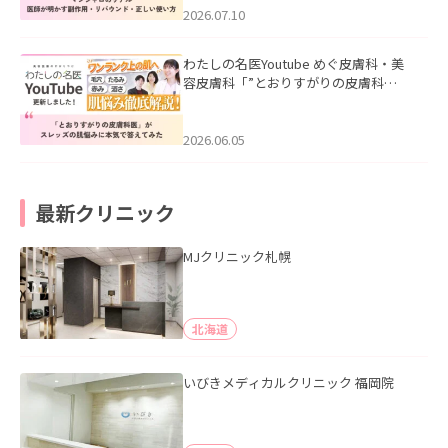
た。
2026.07.10
わたしの名医Youtube めぐ皮膚科・美
容皮膚科「”とおりすがりの皮膚科
医”がスレッズの肌悩みに本気で答えて
みた」を公開いたしました。
2026.06.05
最新クリニック
MJクリニック札幌
北海道
いびきメディカルクリニック 福岡院