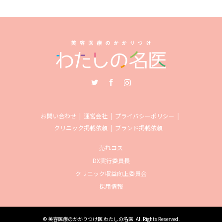
Twitter
Facebook
Instagram
お問い合わせ
運営会社
プライバシーポリシー
クリニック掲載依頼
ブランド掲載依頼
売れコス
DX実行委員長
クリニック収益向上委員会
採用情報
©
美容医療のかかりつけ医 わたしの名医
. All Rights Reserved.