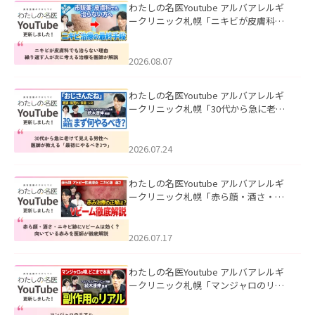
わたしの名医Youtube アルバアレルギ
ークリニック札幌「ニキビが皮膚科で
も治らない理由｜繰り返す人が次に考
える治療を医師が解説」を公開いたし
ました。
2026.08.07
わたしの名医Youtube アルバアレルギ
ークリニック札幌「30代から急に老け
て見える男性へ｜医師が教える「最初
にやるべき3つ」」を公開いたしまし
た。
2026.07.24
わたしの名医Youtube アルバアレルギ
ークリニック札幌「赤ら顔・酒さ・ニ
キビ跡にVビームは効く？向いている赤
みを医師が徹底解説」を公開いたしま
した。
2026.07.17
わたしの名医Youtube アルバアレルギ
ークリニック札幌「マンジャロのリア
ル｜医師が明かす副作用・リバウン
ド・正しい使い方」を公開いたしまし