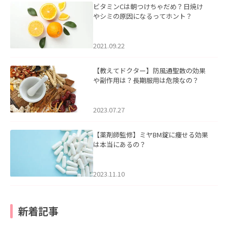
ビタミンCは朝つけちゃだめ？日焼け
やシミの原因になるってホント？
2021.09.22
【教えてドクター】防風通聖散の効果
や副作用は？長期服用は危険なの？
2023.07.27
【薬剤師監修】ミヤBM錠に痩せる効果
は本当にあるの？
2023.11.10
新着記事