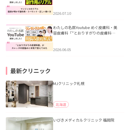
ル｜医師が明かす副作用・リバウン
ド・正しい使い方」を公開いたしまし
た。
2026.07.10
わたしの名医Youtube めぐ皮膚科・美
容皮膚科「”とおりすがりの皮膚科
医”がスレッズの肌悩みに本気で答えて
みた」を公開いたしました。
2026.06.05
最新クリニック
MJクリニック札幌
北海道
いびきメディカルクリニック 福岡院