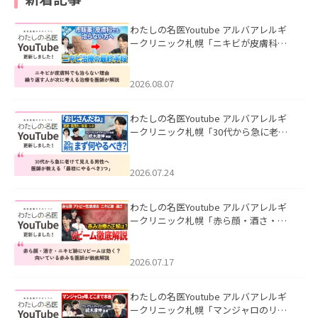
わたしの名医Youtube アルバアレルギ
ークリニック札幌「ニキビが皮膚科で
も治らない理由｜繰り返す人が次に考
える治療を医師が解説」を公開いたし
ました。
2026.08.07
わたしの名医Youtube アルバアレルギ
ークリニック札幌「30代から急に老け
て見える男性へ｜医師が教える「最初
にやるべき3つ」」を公開いたしまし
た。
2026.07.24
わたしの名医Youtube アルバアレルギ
ークリニック札幌「赤ら顔・酒さ・ニ
キビ跡にVビームは効く？向いている赤
みを医師が徹底解説」を公開いたしま
した。
2026.07.17
わたしの名医Youtube アルバアレルギ
ークリニック札幌「マンジャロのリア