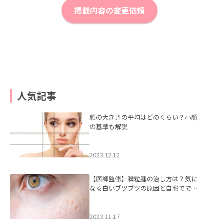
掲載内容の変更依頼
人気記事
顔の大きさの平均はどのくらい？小顔
の基準も解説
2023.12.12
【医師監修】稗粒腫の治し方は？気に
なる白いブツブツの原因と自宅ででき
るケアについて
2023.11.17