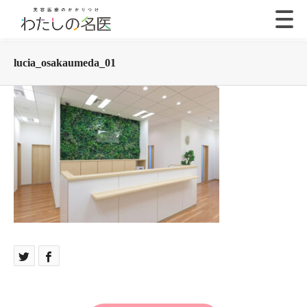
lucia_osakaumeda_01