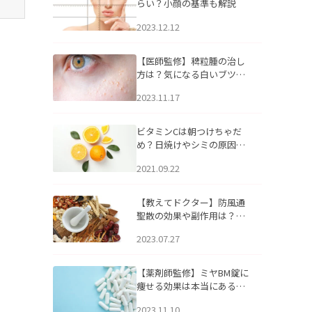
らい？小顔の基準も解説
2023.12.12
【医師監修】稗粒腫の治し
方は？気になる白いブツブ
ツの原因と自宅でできるケ
2023.11.17
アについて
ビタミンCは朝つけちゃだ
め？日焼けやシミの原因に
なるってホント？
2021.09.22
【教えてドクター】防風通
聖散の効果や副作用は？長
期服用は危険なの？
2023.07.27
【薬剤師監修】ミヤBM錠に
痩せる効果は本当にある
の？
2023.11.10