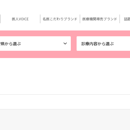
医人VOICE
名医こだわりブランド
医療機関専売ブランド
話
府県から選ぶ
診療内容から選ぶ