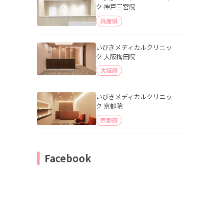
ク 神戸三宮院
兵庫県
いびきメディカルクリニッ
ク 大阪梅田院
大阪府
いびきメディカルクリニッ
ク 京都院
京都府
Facebook