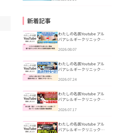
新着記事
わたしの名医Youtube アル
バアレルギークリニック札
幌「ニキビが皮膚科でも治
2026.08.07
らない理由｜繰り返す人が
次に考える治療を医師が解
説」を公開いたしました。
わたしの名医Youtube アル
バアレルギークリニック札
幌「30代から急に老けて見
2026.07.24
える男性へ｜医師が教える
「最初にやるべき3つ」」を
公開いたしました。
わたしの名医Youtube アル
バアレルギークリニック札
幌「赤ら顔・酒さ・ニキビ
2026.07.17
跡にVビームは効く？向いて
いる赤みを医師が徹底解
説」を公開いたしました。
わたしの名医Youtube アル
バアレルギークリニック札