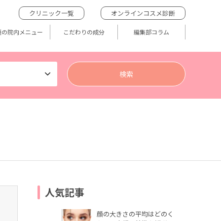
クリニック一覧
オンラインコスメ診断
題の院内メニュー
こだわりの成分
編集部コラム
人気記事
顔の大きさの平均はどのく