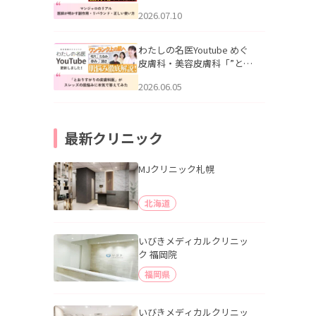
幌「マンジャロのリアル｜
2026.07.10
医師が明かす副作用・リバ
ウンド・正しい使い方」を
公開いたしました。
わたしの名医Youtube めぐ
皮膚科・美容皮膚科「”とお
りすがりの皮膚科医”がスレ
2026.06.05
ッズの肌悩みに本気で答え
てみた」を公開いたしまし
た。
最新クリニック
MJクリニック札幌
北海道
いびきメディカルクリニッ
ク 福岡院
福岡県
いびきメディカルクリニッ