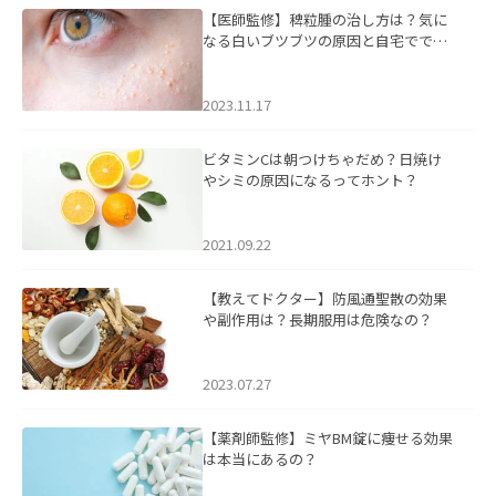
【医師監修】稗粒腫の治し方は？気に
なる白いブツブツの原因と自宅ででき
るケアについて
2023.11.17
ビタミンCは朝つけちゃだめ？日焼け
やシミの原因になるってホント？
2021.09.22
【教えてドクター】防風通聖散の効果
や副作用は？長期服用は危険なの？
2023.07.27
【薬剤師監修】ミヤBM錠に痩せる効果
は本当にあるの？