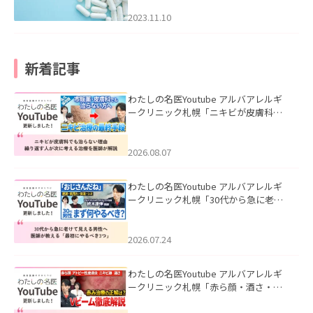
2023.11.10
新着記事
わたしの名医Youtube アルバアレルギ
ークリニック札幌「ニキビが皮膚科で
も治らない理由｜繰り返す人が次に考
える治療を医師が解説」を公開いたし
ました。
2026.08.07
わたしの名医Youtube アルバアレルギ
ークリニック札幌「30代から急に老け
て見える男性へ｜医師が教える「最初
にやるべき3つ」」を公開いたしまし
た。
2026.07.24
わたしの名医Youtube アルバアレルギ
ークリニック札幌「赤ら顔・酒さ・ニ
キビ跡にVビームは効く？向いている赤