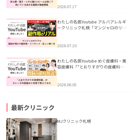
みを医師が徹底解説」を公開いたしま
した。
2026.07.17
わたしの名医Youtube アルバアレルギ
ークリニック札幌「マンジャロのリア
ル｜医師が明かす副作用・リバウン
ド・正しい使い方」を公開いたしまし
た。
2026.07.10
わたしの名医Youtube めぐ皮膚科・美
容皮膚科「”とおりすがりの皮膚科
医”がスレッズの肌悩みに本気で答えて
みた」を公開いたしました。
2026.06.05
最新クリニック
MJクリニック札幌