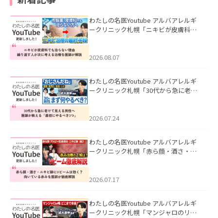
わたしの名医Youtube アルバアレルギ
ークリニック札幌「ニキビが皮膚科で
も治らない理由｜繰り返す人が次に考
える治療を医師が解説」を公開いたし
ました。
2026.08.07
わたしの名医Youtube アルバアレルギ
ークリニック札幌「30代から急に老け
て見える男性へ｜医師が教える「最初
にやるべき3つ」」を公開いたしまし
た。
2026.07.24
わたしの名医Youtube アルバアレルギ
ークリニック札幌「赤ら顔・酒さ・ニ
キビ跡にVビームは効く？向いている赤
みを医師が徹底解説」を公開いたしま
した。
2026.07.17
わたしの名医Youtube アルバアレルギ
ークリニック札幌「マンジャロのリア