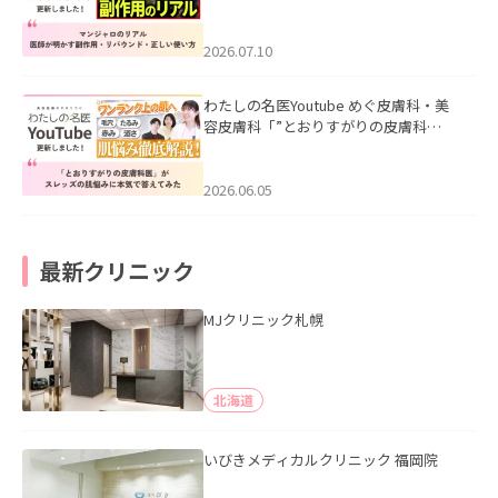
ル｜医師が明かす副作用・リバウン
ド・正しい使い方」を公開いたしまし
た。
2026.07.10
わたしの名医Youtube めぐ皮膚科・美
容皮膚科「”とおりすがりの皮膚科
医”がスレッズの肌悩みに本気で答えて
みた」を公開いたしました。
2026.06.05
最新クリニック
MJクリニック札幌
北海道
いびきメディカルクリニック 福岡院