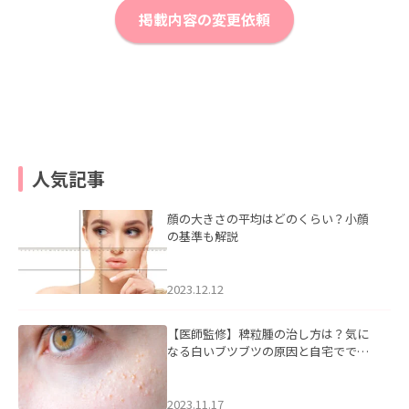
掲載内容の変更依頼
人気記事
顔の大きさの平均はどのくらい？小顔
の基準も解説
2023.12.12
【医師監修】稗粒腫の治し方は？気に
なる白いブツブツの原因と自宅ででき
るケアについて
2023.11.17