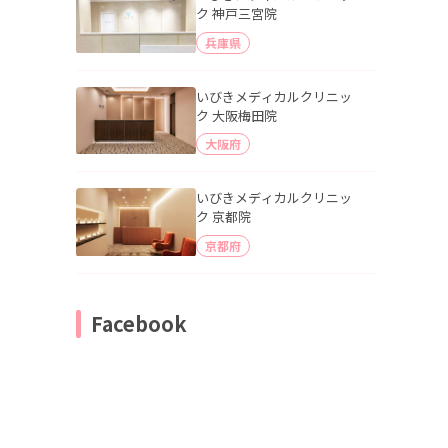
ク 神戸三宮院
兵庫県
いびきメディカルクリニッ
ク 大阪梅田院
大阪府
いびきメディカルクリニッ
ク 京都院
京都府
Facebook