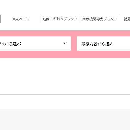
医人VOICE
名医こだわりブランド
医療機関専売ブランド
話
府県から選ぶ
診療内容から選ぶ