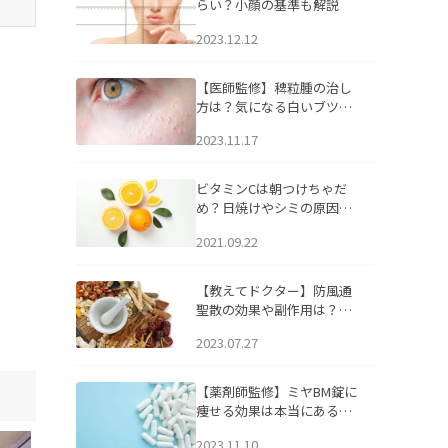
らい？小顔の基準も解説
2023.12.12
【医師監修】稗粒腫の治し
方は？気になる白いブツブ
ツの原因と自宅でできるケ
2023.11.17
アについて
ビタミンCは朝つけちゃだ
め？日焼けやシミの原因に
なるってホント？
2021.09.22
【教えてドクター】防風通
聖散の効果や副作用は？長
期服用は危険なの？
2023.07.27
【薬剤師監修】ミヤBM錠に
痩せる効果は本当にある
の？
2023.11.10