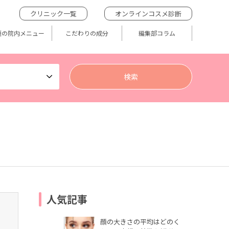
クリニック一覧
オンラインコスメ診断
題の院内メニュー
こだわりの成分
編集部コラム
人気記事
顔の大きさの平均はどのく