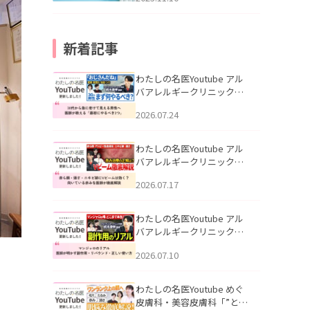
新着記事
わたしの名医Youtube アル
バアレルギークリニック札
幌「30代から急に老けて見
2026.07.24
える男性へ｜医師が教える
「最初にやるべき3つ」」を
公開いたしました。
わたしの名医Youtube アル
バアレルギークリニック札
幌「赤ら顔・酒さ・ニキビ
2026.07.17
跡にVビームは効く？向いて
いる赤みを医師が徹底解
説」を公開いたしました。
わたしの名医Youtube アル
バアレルギークリニック札
幌「マンジャロのリアル｜
2026.07.10
医師が明かす副作用・リバ
ウンド・正しい使い方」を
公開いたしました。
わたしの名医Youtube めぐ
皮膚科・美容皮膚科「”とお