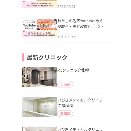
りすがりの皮膚科医”がスレ
2026.06.05
ッズの肌悩みに本気で答え
てみた」を公開いたしまし
た。
わたしの名医Youtube めぐ
皮膚科・美容皮膚科「【ヒ
アルロン酸×ボトックス併
2026.05.22
用】ハイブリッド注入を美
容皮膚科医が徹底解説」を
公開いたしました。
最新クリニック
MJクリニック札幌
北海道
いびきメディカルクリニッ
ク 福岡院
福岡県
いびきメディカルクリニッ