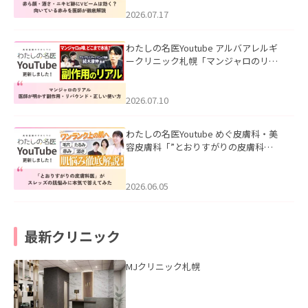
みを医師が徹底解説」を公開いたしま
した。
2026.07.17
わたしの名医Youtube アルバアレルギ
ークリニック札幌「マンジャロのリア
ル｜医師が明かす副作用・リバウン
ド・正しい使い方」を公開いたしまし
た。
2026.07.10
わたしの名医Youtube めぐ皮膚科・美
容皮膚科「”とおりすがりの皮膚科
医”がスレッズの肌悩みに本気で答えて
みた」を公開いたしました。
2026.06.05
最新クリニック
MJクリニック札幌