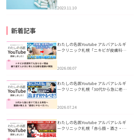
2023.11.10
新着記事
わたしの名医Youtube アルバアレルギ
ークリニック札幌「ニキビが皮膚科で
も治らない理由｜繰り返す人が次に考
える治療を医師が解説」を公開いたし
ました。
2026.08.07
わたしの名医Youtube アルバアレルギ
ークリニック札幌「30代から急に老け
て見える男性へ｜医師が教える「最初
にやるべき3つ」」を公開いたしまし
た。
2026.07.24
わたしの名医Youtube アルバアレルギ
ークリニック札幌「赤ら顔・酒さ・ニ
キビ跡にVビームは効く？向いている赤