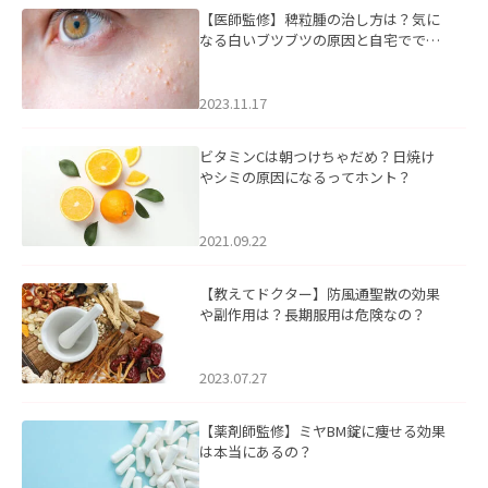
【医師監修】稗粒腫の治し方は？気に
なる白いブツブツの原因と自宅ででき
るケアについて
2023.11.17
ビタミンCは朝つけちゃだめ？日焼け
やシミの原因になるってホント？
2021.09.22
【教えてドクター】防風通聖散の効果
や副作用は？長期服用は危険なの？
2023.07.27
【薬剤師監修】ミヤBM錠に痩せる効果
は本当にあるの？