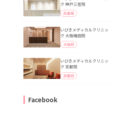
ク 神戸三宮院
兵庫県
いびきメディカルクリニッ
ク 大阪梅田院
大阪府
いびきメディカルクリニッ
ク 京都院
京都府
Facebook