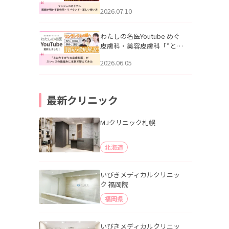
幌「マンジャロのリアル｜
2026.07.10
医師が明かす副作用・リバ
ウンド・正しい使い方」を
公開いたしました。
わたしの名医Youtube めぐ
皮膚科・美容皮膚科「”とお
りすがりの皮膚科医”がスレ
2026.06.05
ッズの肌悩みに本気で答え
てみた」を公開いたしまし
た。
最新クリニック
MJクリニック札幌
北海道
いびきメディカルクリニッ
ク 福岡院
福岡県
いびきメディカルクリニッ