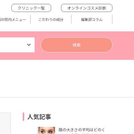
クリニック一覧
オンラインコスメ診断
題の院内メニュー
こだわりの成分
編集部コラム
人気記事
顔の大きさの平均はどのく