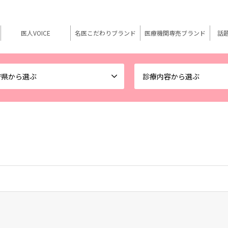
医人VOICE
名医こだわりブランド
医療機関専売ブランド
話
府県から選ぶ
診療内容から選ぶ