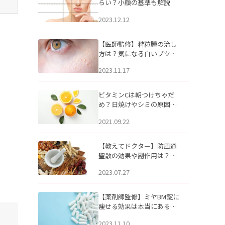
らい？小顔の基準も解説
2023.12.12
【医師監修】稗粒腫の治し
方は？気になる白いブツブ
ツの原因と自宅でできるケ
2023.11.17
アについて
ビタミンCは朝つけちゃだ
め？日焼けやシミの原因に
なるってホント？
2021.09.22
【教えてドクター】防風通
聖散の効果や副作用は？長
期服用は危険なの？
2023.07.27
【薬剤師監修】ミヤBM錠に
痩せる効果は本当にある
の？
2023.11.10