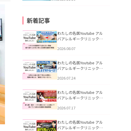
新着記事
わたしの名医Youtube アル
バアレルギークリニック札
幌「ニキビが皮膚科でも治
2026.08.07
らない理由｜繰り返す人が
次に考える治療を医師が解
説」を公開いたしました。
わたしの名医Youtube アル
バアレルギークリニック札
幌「30代から急に老けて見
2026.07.24
える男性へ｜医師が教える
「最初にやるべき3つ」」を
公開いたしました。
わたしの名医Youtube アル
バアレルギークリニック札
幌「赤ら顔・酒さ・ニキビ
2026.07.17
跡にVビームは効く？向いて
いる赤みを医師が徹底解
説」を公開いたしました。
わたしの名医Youtube アル
バアレルギークリニック札