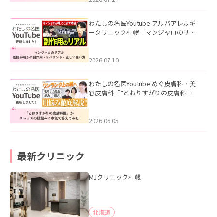
わたしの名医Youtube アルバアレルギ
ークリニック札幌「マンジャロのリア
ル｜医師が明かす副作用・リバウン
ド・正しい使い方」を公開いたしまし
た。
2026.07.10
わたしの名医Youtube めぐ皮膚科・美
容皮膚科「”とおりすがりの皮膚科
医”がスレッズの肌悩みに本気で答えて
みた」を公開いたしました。
2026.06.05
最新クリニック
MJクリニック札幌
北海道