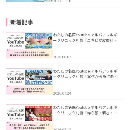
2023.11.10
新着記事
わたしの名医Youtube アルバアレルギ
ークリニック札幌「ニキビが皮膚科で
も治らない理由｜繰り返す人が次に考
える治療を医師が解説」を公開いたし
ました。
2026.08.07
わたしの名医Youtube アルバアレルギ
ークリニック札幌「30代から急に老け
て見える男性へ｜医師が教える「最初
にやるべき3つ」」を公開いたしまし
た。
2026.07.24
わたしの名医Youtube アルバアレルギ
ークリニック札幌「赤ら顔・酒さ・ニ
キビ跡にVビームは効く？向いている赤
みを医師が徹底解説」を公開いたしま
した。
2026.07.17