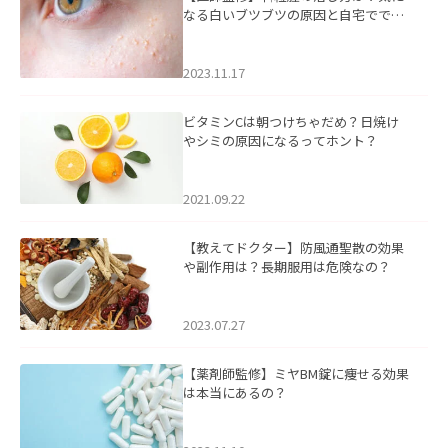
なる白いブツブツの原因と自宅ででき
るケアについて
2023.11.17
ビタミンCは朝つけちゃだめ？日焼け
やシミの原因になるってホント？
2021.09.22
【教えてドクター】防風通聖散の効果
や副作用は？長期服用は危険なの？
2023.07.27
【薬剤師監修】ミヤBM錠に痩せる効果
は本当にあるの？