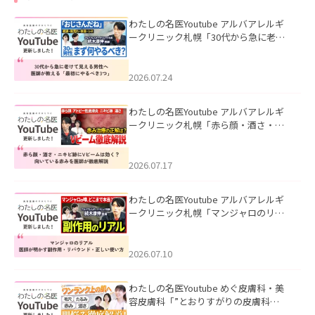
わたしの名医Youtube アルバアレルギ
ークリニック札幌「30代から急に老け
て見える男性へ｜医師が教える「最初
にやるべき3つ」」を公開いたしまし
た。
2026.07.24
わたしの名医Youtube アルバアレルギ
ークリニック札幌「赤ら顔・酒さ・ニ
キビ跡にVビームは効く？向いている赤
みを医師が徹底解説」を公開いたしま
した。
2026.07.17
わたしの名医Youtube アルバアレルギ
ークリニック札幌「マンジャロのリア
ル｜医師が明かす副作用・リバウン
ド・正しい使い方」を公開いたしまし
た。
2026.07.10
わたしの名医Youtube めぐ皮膚科・美
容皮膚科「”とおりすがりの皮膚科
医”がスレッズの肌悩みに本気で答えて