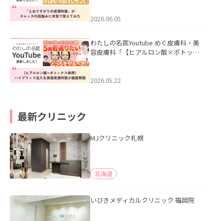
みた」を公開いたしました。
2026.06.05
わたしの名医Youtube めぐ皮膚科・美
容皮膚科「【ヒアルロン酸×ボトック
ス併用】ハイブリッド注入を美容皮膚
科医が徹底解説」を公開いたしまし
た。
2026.05.22
最新クリニック
MJクリニック札幌
北海道
いびきメディカルクリニック 福岡院