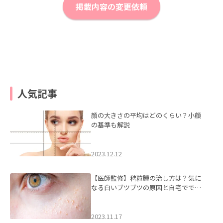
掲載内容の変更依頼
人気記事
顔の大きさの平均はどのくらい？小顔
の基準も解説
2023.12.12
【医師監修】稗粒腫の治し方は？気に
なる白いブツブツの原因と自宅ででき
るケアについて
2023.11.17