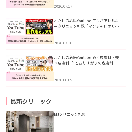
みを医師が徹底解説」を公開いたしま
した。
2026.07.17
わたしの名医Youtube アルバアレルギ
ークリニック札幌「マンジャロのリア
ル｜医師が明かす副作用・リバウン
ド・正しい使い方」を公開いたしまし
た。
2026.07.10
わたしの名医Youtube めぐ皮膚科・美
容皮膚科「”とおりすがりの皮膚科
医”がスレッズの肌悩みに本気で答えて
みた」を公開いたしました。
2026.06.05
最新クリニック
MJクリニック札幌