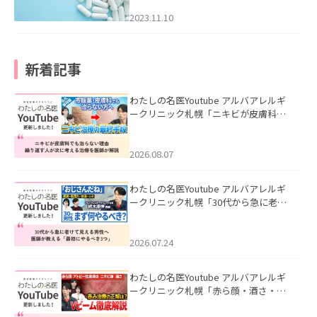
2023.11.10
新着記事
わたしの名医Youtube アルバアレルギ
ークリニック札幌「ニキビが皮膚科で
も治らない理由｜繰り返す人が次に考
える治療を医師が解説」を公開いたし
ました。
2026.08.07
わたしの名医Youtube アルバアレルギ
ークリニック札幌「30代から急に老け
て見える男性へ｜医師が教える「最初
にやるべき3つ」」を公開いたしまし
た。
2026.07.24
わたしの名医Youtube アルバアレルギ
ークリニック札幌「赤ら顔・酒さ・ニ
キビ跡にVビームは効く？向いている赤