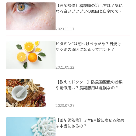
【医師監修】稗粒腫の治し方は？気に
なる白いブツブツの原因と自宅ででき
るケアについて
2023.11.17
ビタミンCは朝つけちゃだめ？日焼け
やシミの原因になるってホント？
2021.09.22
【教えてドクター】防風通聖散の効果
や副作用は？長期服用は危険なの？
2023.07.27
【薬剤師監修】ミヤBM錠に痩せる効果
は本当にあるの？