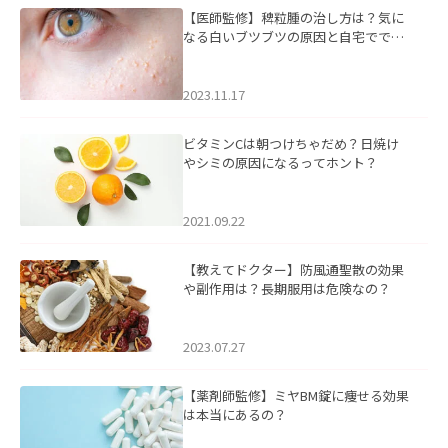
【医師監修】稗粒腫の治し方は？気に
なる白いブツブツの原因と自宅ででき
るケアについて
2023.11.17
ビタミンCは朝つけちゃだめ？日焼け
やシミの原因になるってホント？
2021.09.22
【教えてドクター】防風通聖散の効果
や副作用は？長期服用は危険なの？
2023.07.27
【薬剤師監修】ミヤBM錠に痩せる効果
は本当にあるの？