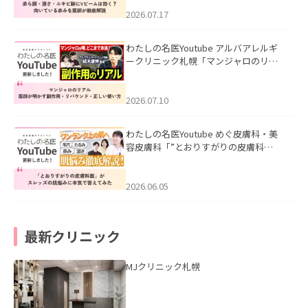
みを医師が徹底解説」を公開いたしま
した。
2026.07.17
わたしの名医Youtube アルバアレルギ
ークリニック札幌「マンジャロのリア
ル｜医師が明かす副作用・リバウン
ド・正しい使い方」を公開いたしまし
た。
2026.07.10
わたしの名医Youtube めぐ皮膚科・美
容皮膚科「”とおりすがりの皮膚科
医”がスレッズの肌悩みに本気で答えて
みた」を公開いたしました。
2026.06.05
最新クリニック
MJクリニック札幌