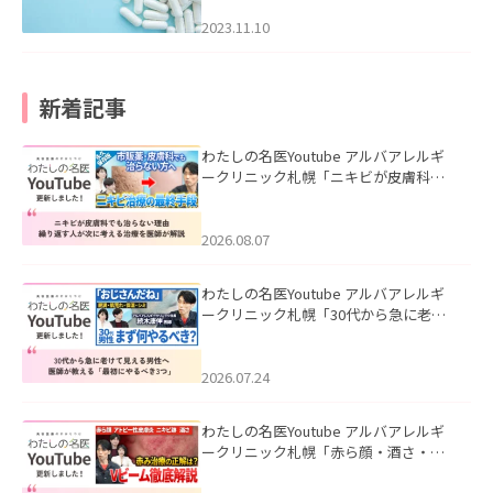
2023.11.10
新着記事
わたしの名医Youtube アルバアレルギ
ークリニック札幌「ニキビが皮膚科で
も治らない理由｜繰り返す人が次に考
える治療を医師が解説」を公開いたし
ました。
2026.08.07
わたしの名医Youtube アルバアレルギ
ークリニック札幌「30代から急に老け
て見える男性へ｜医師が教える「最初
にやるべき3つ」」を公開いたしまし
た。
2026.07.24
わたしの名医Youtube アルバアレルギ
ークリニック札幌「赤ら顔・酒さ・ニ
キビ跡にVビームは効く？向いている赤